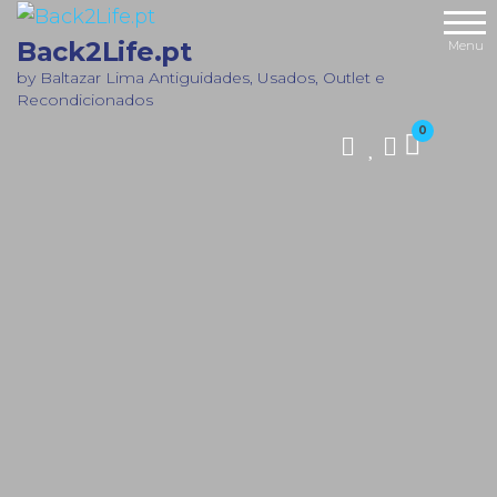
Saltar
I
para
Back2Life.pt
Menu
n
o
by Baltazar Lima Antiguidades, Usados, Outlet e
i
Recondicionados
c
conteúdo
i
0
v
i
r
a
e
e
s
ç
s
t
n
a
e
t
s
i
u
s
e
a
u
s
i
u
t
s
a
l
e
e
c
e
t