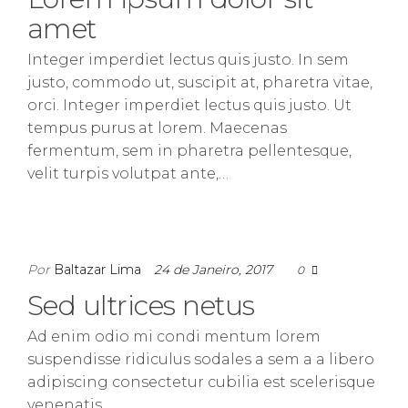
amet
Integer imperdiet lectus quis justo. In sem
justo, commodo ut, suscipit at, pharetra vitae,
orci. Integer imperdiet lectus quis justo. Ut
tempus purus at lorem. Maecenas
fermentum, sem in pharetra pellentesque,
velit turpis volutpat ante,…
Por
Baltazar Lima
24 de Janeiro, 2017
0
Sed ultrices netus
Ad enim odio mi condi mentum lorem
suspendisse ridiculus sodales a sem a a libero
adipiscing consectetur cubilia est scelerisque
venenatis