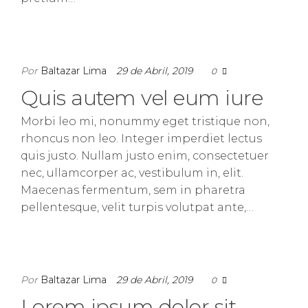
Por
Baltazar Lima
29 de Abril, 2019
0
Quis autem vel eum iure
Morbi leo mi, nonummy eget tristique non,
rhoncus non leo. Integer imperdiet lectus
quis justo. Nullam justo enim, consectetuer
nec, ullamcorper ac, vestibulum in, elit.
Maecenas fermentum, sem in pharetra
pellentesque, velit turpis volutpat ante,…
Por
Baltazar Lima
29 de Abril, 2019
0
Lorem ipsum dolor sit