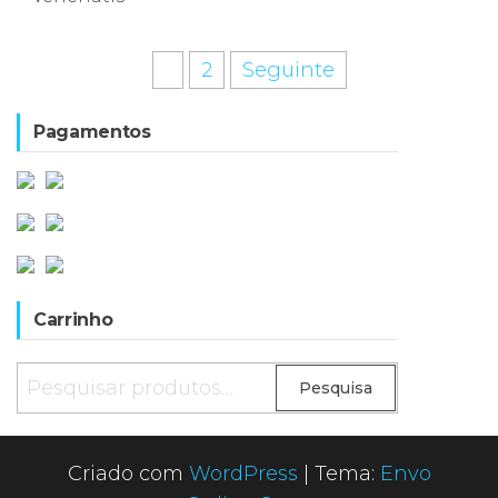
Paginação
1
2
Seguinte
dos
Pagamentos
conteúdos
Carrinho
Pesquisar
Pesquisa
por:
Criado com
WordPress
|
Tema:
Envo