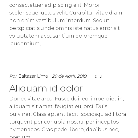
consectetuer adipiscing elit. Morbi
scelerisque luctus velit. Curabitur vitae diam
non enim vestibulum interdum. Sed ut
perspiciatis unde omnis iste natus error sit
voluptatem accusantium doloremque
laudantium,…
Por
Baltazar Lima
29 de Abril, 2019
0
Aliquam id dolor
Donec vitae arcu. Fusce dui leo, imperdiet in,
aliquam sit amet, feugiat eu, orci. Duis
pulvinar. Class aptent taciti sociosqu ad litora
torquent per conubia nostra, per inceptos
hymenaeos. Cras pede libero, dapibus nec,
pretium…