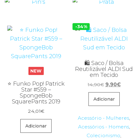
-34%
🛍️ Saco / Bolsa
Reutilizável ALDI Sud
NEW
em Tecido
⭐ Funko Pop! Patrick
O
O
14,90
€
9,90
€
Star #559 –
preço
preço
SpongeBob
original
atual
Adicionar
SquarePants 2019
era:
é:
24,01
€
14,90€.
9,90€.
Acessório - Mulheres
,
Adicionar
Acessórios - Homens
,
Colecionismo
,