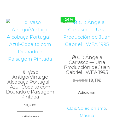
-24%
💿 CD Ángela
Carrasco — Una
Producción de Juan
🏺 Vaso
Gabriel | WEA 1995
Antigo/Vintage
O
O
24,99
€
19,11
€
Alcobaça Portugal –
preço
preço
Azul-Cobalto com
Dourado e Paisagem
original
atual
Adicionar
Pintada
era:
é:
91,21
€
24,99€.
19,11€.
CD's
,
Colecionismo
,
Música