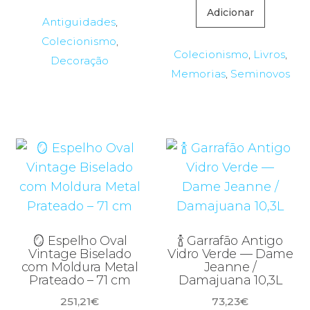
Adicionar
Antiguidades
,
Colecionismo
,
Colecionismo
,
Livros
,
Decoração
Memorias
,
Seminovos
🪞 Espelho Oval
🍾 Garrafão Antigo
Vintage Biselado
Vidro Verde — Dame
com Moldura Metal
Jeanne /
Prateado – 71 cm
Damajuana 10,3L
251,21
€
73,23
€