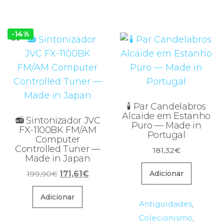
-14%
🕯️ Par Candelabros
Alcaide em Estanho
📻 Sintonizador JVC
Puro — Made in
FX-1100BK FM/AM
Portugal
Computer
Controlled Tuner —
181,32
€
Made in Japan
O
O
199,90
€
171,61
€
Adicionar
preço
preço
original
atual
Adicionar
Antiguidades
,
era:
é:
Colecionismo
,
199,90€.
171,61€.