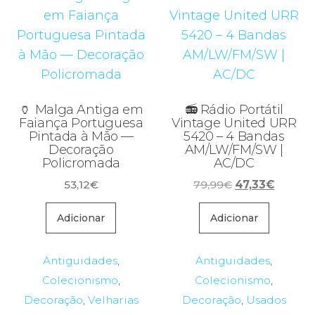
🏺 Malga Antiga em
📻 Rádio Portátil
Faiança Portuguesa
Vintage United URR
Pintada à Mão —
5420 – 4 Bandas
Decoração
AM/LW/FM/SW |
Policromada
AC/DC
O
O
53,12
€
79,99
€
47,33
€
preço
preço
original
atual
Adicionar
Adicionar
era:
é:
79,99€.
47,33€.
Antiguidades
,
Antiguidades
,
Colecionismo
,
Colecionismo
,
Decoração
,
Velharias
Decoração
,
Usados