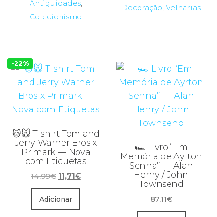
Antiguidades
,
Decoração
,
Velharias
Colecionismo
-22%
🐱🐭 T-shirt Tom and
Jerry Warner Bros x
🏎️ Livro “Em
Primark — Nova
Memória de Ayrton
com Etiquetas
Senna” — Alan
Henry / John
O
O
14,99
€
11,71
€
Townsend
preço
preço
original
atual
87,11
€
Adicionar
era:
é: