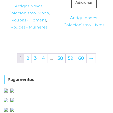
Adicionar
14,99€.
11,71€.
Artigos Novos
,
Colecionismo
,
Moda
,
Antiguidades
,
Roupas - Homens
,
Colecionismo
,
Livros
Roupas - Mulheres
1
2
3
4
…
58
59
60
→
Pagamentos