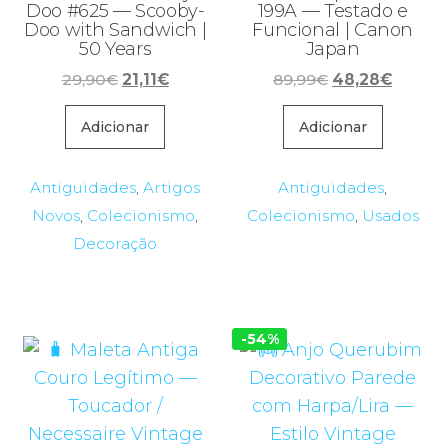
Doo #625 — Scooby-
199A — Testado e
Doo with Sandwich |
Funcional | Canon
50 Years
Japan
O
O
O
O
29,90
€
21,11
€
89,99
€
48,28
€
preço
preço
preço
preço
original
atual
original
atual
Adicionar
Adicionar
era:
é:
era:
é:
29,90€.
21,11€.
89,99€.
48,28€
Antiguidades
,
Artigos
Antiguidades
,
Novos
,
Colecionismo
,
Colecionismo
,
Usados
Decoração
-54%