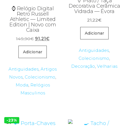
🏺 Prato / Taça
Decorativa Cerâmica
⌚ Relógio Digital
Vidrada — Évora
Retro Russell
Athletic — Limited
21,22
€
Edition | Novo com
Caixa
Adicionar
O
O
149,90
€
91,21
€
preço
preço
Antiguidades
,
original
atual
Adicionar
Colecionismo
,
era:
é:
149,90€.
91,21€.
Decoração
,
Velharias
Antiguidades
,
Artigos
Novos
,
Colecionismo
,
Moda
,
Relógios
Masculinos
-23%