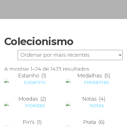
s
u
n
e
F
i
S
c
i
Colecionismo
n
s
a
s
Ordenado
A mostrar 1–24 de 1423 resultados
Estanho
(1)
Medalhas
(5)
por
mais
recentes
Moedas
(2)
Notas
(4)
Pin's
(1)
Prata
(6)