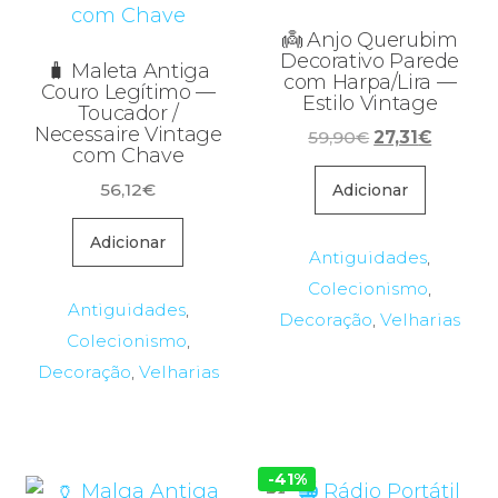
👼 Anjo Querubim
Decorativo Parede
🧳 Maleta Antiga
com Harpa/Lira —
Couro Legítimo —
Estilo Vintage
Toucador /
Necessaire Vintage
O
O
59,90
€
27,31
€
com Chave
preço
preço
56,12
€
original
atual
Adicionar
era:
é:
Adicionar
59,90€.
27,31€.
Antiguidades
,
Colecionismo
,
Antiguidades
,
Decoração
,
Velharias
Colecionismo
,
Decoração
,
Velharias
-41%