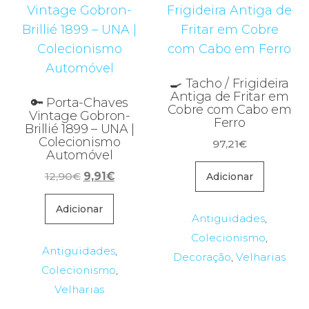
🍳 Tacho / Frigideira
Antiga de Fritar em
🔑 Porta-Chaves
Cobre com Cabo em
Vintage Gobron-
Ferro
Brillié 1899 – UNA |
Colecionismo
97,21
€
Automóvel
O
O
12,90
€
9,91
€
Adicionar
preço
preço
original
atual
Adicionar
Antiguidades
,
era:
é:
Colecionismo
,
12,90€.
9,91€.
Antiguidades
,
Decoração
,
Velharias
Colecionismo
,
Velharias