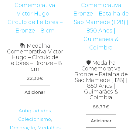
📚 Medalha
Comemorativa Victor
Hugo – Círculo de
🛡️ Medalha
Leitores – Bronze – 8
Comemorativa
cm
Bronze – Batalha de
22,32
€
São Mamede (1128) |
850 Anos |
Guimarães &
Adicionar
Coimbra
88,77
€
Antiguidades
,
Colecionismo
,
Adicionar
Decoração
,
Medalhas