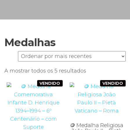
s
u
n
e
F
i
S
c
i
Medalhas
n
s
a
s
Ordenado
A mostrar todos os 5 resultados
por
VENDIDO
VENDIDO
mais
recentes
🪙 Medalha Religiosa