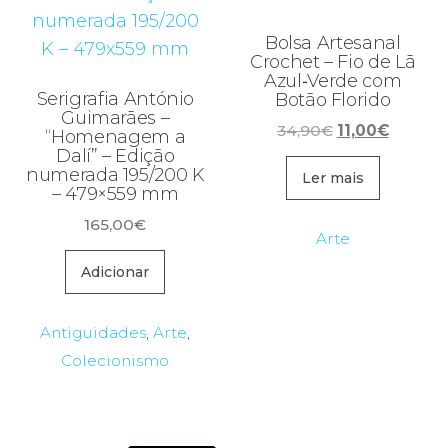
Bolsa Artesanal
Crochet – Fio de Lã
Azul‑Verde com
Serigrafia António
Botão Florido
Guimarães –
O
O
34,90
€
11,00
€
“Homenagem a
preço
preço
Dalí” – Edição
numerada 195/200 K
original
atual
Ler mais
– 479×559 mm
era:
é:
165,00
€
34,90€.
11,00€.
Arte
Adicionar
Antiguidades
,
Arte
,
Colecionismo