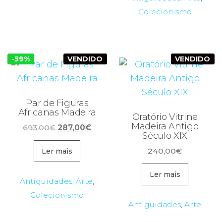
Colecionismo
-59%
VENDIDO
VENDIDO
Par de Figuras
Africanas Madeira
Oratório Vitrine
Madeira Antigo
O
O
693,00
€
287,00
€
Século XIX
preço
preço
original
atual
240,00
€
Ler mais
era:
é:
Ler mais
693,00€.
287,00€.
Antiguidades
,
Arte
,
Colecionismo
Antiguidades
,
Arte