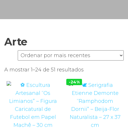
s
u
n
e
F
i
S
c
i
Arte
n
s
a
s
Ordenado
A mostrar 1–24 de 51 resultados
por
-24%
mais
recentes