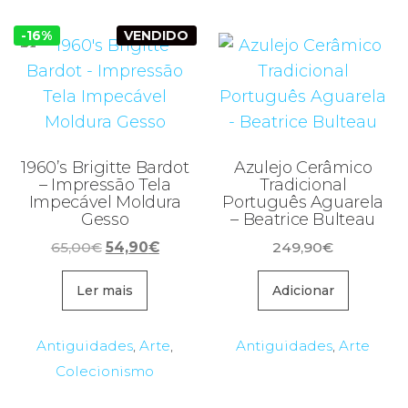
-16%
VENDIDO
1960’s Brigitte Bardot
Azulejo Cerâmico
– Impressão Tela
Tradicional
Impecável Moldura
Português Aguarela
Gesso
– Beatrice Bulteau
O
O
65,00
€
54,90
€
249,90
€
preço
preço
original
atual
Ler mais
Adicionar
era:
é:
65,00€.
54,90€.
Antiguidades
,
Arte
,
Antiguidades
,
Arte
Colecionismo