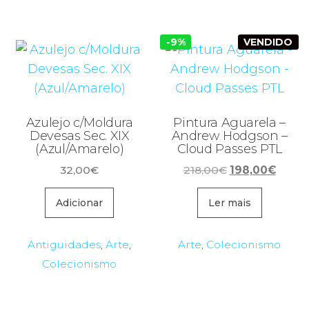
-9%
VENDIDO
Azulejo c/Moldura
Pintura Aguarela –
Devesas Sec. XIX
Andrew Hodgson –
(Azul/Amarelo)
Cloud Passes PTL
O
O
32,00
€
218,00
€
198,00
€
preço
preço
original
atual
Adicionar
Ler mais
era:
é:
218,00€.
198,0
Antiguidades
,
Arte
,
Arte
,
Colecionismo
Colecionismo