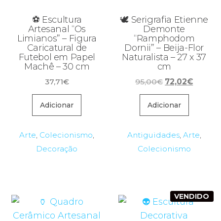
⚽ Escultura
🕊️ Serigrafia Etienne
Artesanal “Os
Demonte
Limianos” – Figura
“Ramphodom
Caricatural de
Dornii” – Beija-Flor
Futebol em Papel
Naturalista – 27 x 37
Machê – 30 cm
cm
O
O
37,71
€
95,00
€
72,02
€
preço
preço
original
atual
Adicionar
Adicionar
era:
é:
95,00€.
72,02€
Arte
,
Colecionismo
,
Antiguidades
,
Arte
,
Decoração
Colecionismo
VENDIDO