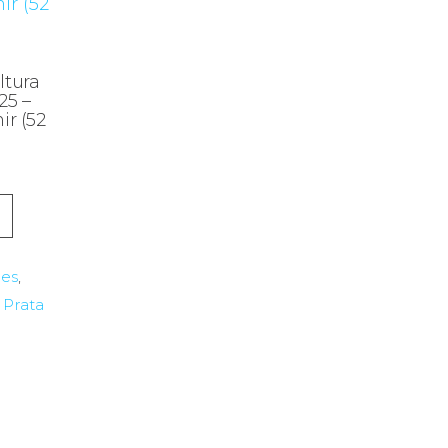
ltura
25 –
ir (52
des
,
,
Prata