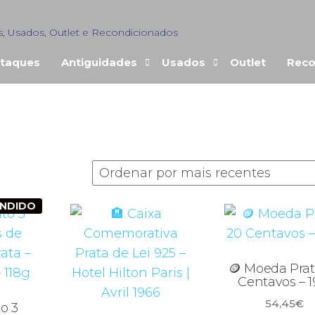
s, Usados, Outlet e Recondicionados
taques
Antiguidades
Usados
Outlet
Reco
ado
ENDIDO
es
🪙 Moeda Prat
Centavos – 1
54,45
€
o 3