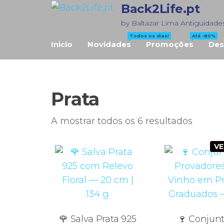
Saltar
Back2Life.pt
para
by Baltazar Lima Antiguidade
o
Todos os dias!
Até -80%
Inicio
Novidades
Promoções
Des
conteúdo
Prata
Orden
A mostrar todos os 6 resultados
por
V
mais
recent
🌹 Salva Prata 925
🍷 Conjunt