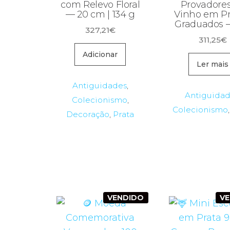
com Relevo Floral
Provadore
— 20 cm | 134 g
Vinho em Pr
Graduados –
327,21
€
311,25
€
Adicionar
Ler mais
Antiguidades
,
Antiguida
Colecionismo
,
Colecionismo
Decoração
,
Prata
VENDIDO
V