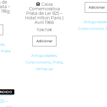
s de
🏨 Caixa
ata –
Adicionar
Comemorativa
 118g
Prata de Lei 925 –
Hotel Hilton Paris |
Antiguidade
Avril 1966
Colecionismo
,
728,72
€
Adicionar
des
,
,
Prata
Antiguidades
,
Colecionismo
,
Prata
,
Velharias
ENDIDO