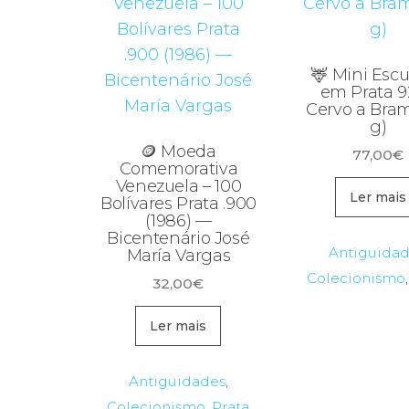
🦌 Mini Escu
em Prata 9
Cervo a Bram
g)
🪙 Moeda
77,00
€
Comemorativa
Venezuela – 100
Ler mais
Bolívares Prata .900
(1986) —
Bicentenário José
Antiguida
María Vargas
Colecionismo
32,00
€
Ler mais
Antiguidades
,
Colecionismo
,
Prata