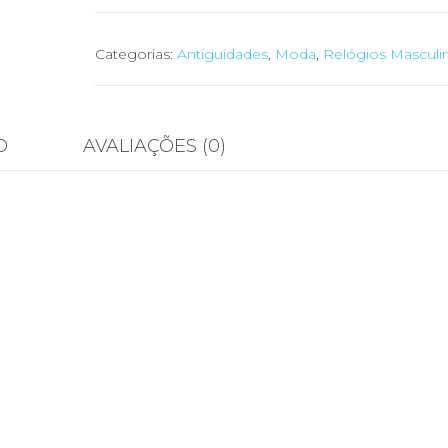
⌚
Relógio
Categorias:
Antiguidades
,
Moda
,
Relógios Masculi
Pulso
Raymond
Weil
O
AVALIAÇÕES (0)
Genève
Parsifal
Ref.
9331
B456650