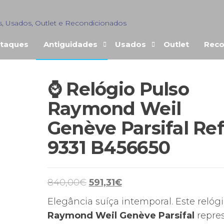
s, Usados, Outlet e Recondicionados
taques
Antiguidades
Usados
Outlet
Reco
⌚ Relógio Pulso
Raymond Weil
Genève Parsifal Ref
9331 B456650
O
O
840,00
€
591,31
€
preço
preço
Elegância suíça intemporal. Este relóg
original
atual
Raymond Weil
Genève Parsifal
repre