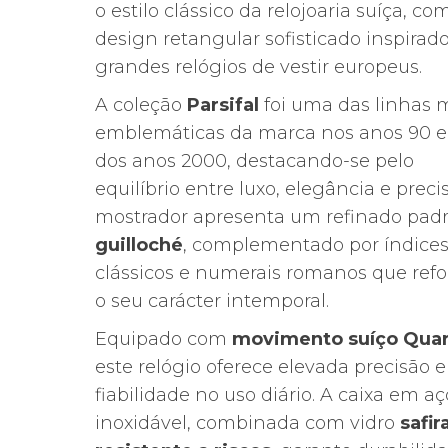
era:
é:
o estilo clássico da relojoaria suíça, c
840,00€.
591,31€.
design retangular sofisticado inspirad
grandes relógios de vestir europeus.
A coleção
Parsifal
foi uma das linhas 
emblemáticas da marca nos anos 90 e 
dos anos 2000, destacando-se pelo
equilíbrio entre luxo, elegância e preci
mostrador apresenta um refinado pad
guilloché
, complementado por índice
clássicos e numerais romanos que ref
o seu carácter intemporal.
Equipado com
movimento suíço Quar
este relógio oferece elevada precisão e
fiabilidade no uso diário. A caixa em aç
inoxidável, combinada com vidro
safir