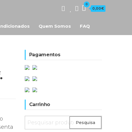
0
0,00€
ndicionados
Quem Somos
FAQ
Pagamentos
.
Carrinho
io
Pesquisar
Pesquisa
senta
por: