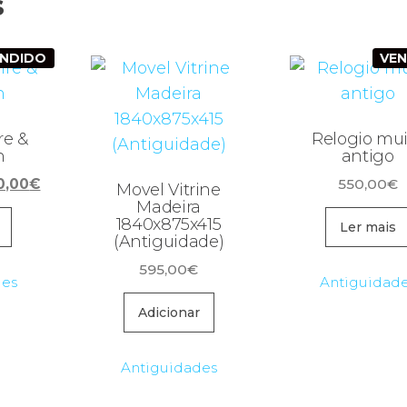
s
ENDIDO
VE
re &
Relogio mui
n
antigo
O
0,00
€
550,00
€
Movel Vitrine
eço
preço
Madeira
1840x875x415
ginal
atual
Ler mais
(Antiguidade)
:
é:
595,00
€
00,00€.
760,00€.
des
Antiguidad
Adicionar
Antiguidades