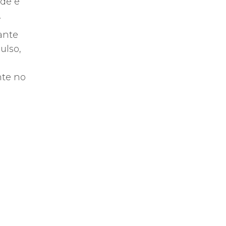
ade e
.
ante
ulso,
nte no