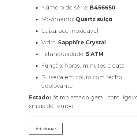
Número de série:
B456650
Movimento:
Quartz suíço
Caixa: aço inoxidável
Vidro:
Sapphire Crystal
Estanqueidade:
5 ATM
Função: horas, minutos e data
Pulseira em couro com fecho
deployante
Estado:
ótimo estado geral, com ligeir
sinais do tempo.
Quantidade
Adicionar
de