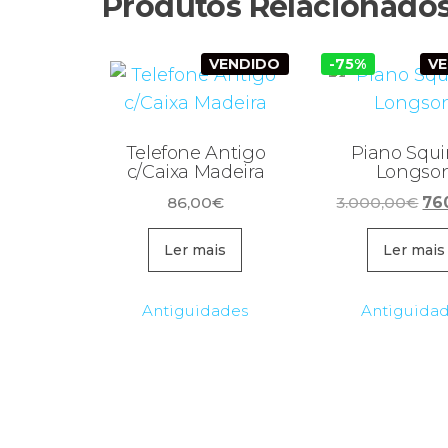
Produtos Relacionado
VENDIDO
-75%
V
Telefone Antigo
Piano Squi
c/Caixa Madeira
Longso
O
86,00
€
3.000,00
€
76
pr
ori
Ler mais
Ler mais
era
3.0
Antiguidades
Antiguida