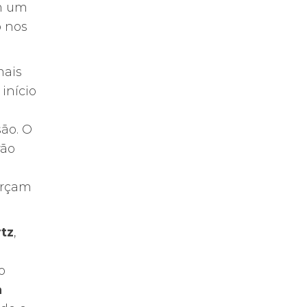
om um
o nos
mais
início
são. O
rão
s
orçam
tz
,
o
a