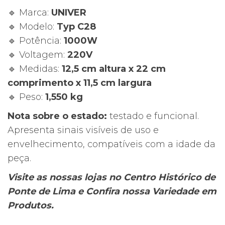
Typ
🔹 Marca:
UNIVER
C28
🔹 Modelo:
Typ C28
–
🔹 Potência:
1000W
1000W
🔹 Voltagem:
220V
–
🔹 Medidas:
12,5 cm altura x 22 cm
220V
comprimento x 11,5 cm largura
–
🔹 Peso:
1,550 kg
Funcional
Nota sobre o estado:
testado e funcional.
Apresenta sinais visíveis de uso e
envelhecimento, compatíveis com a idade da
peça.
Visite as nossas lojas no Centro Histórico de
Ponte de Lima e Confira nossa Variedade em
Produtos.