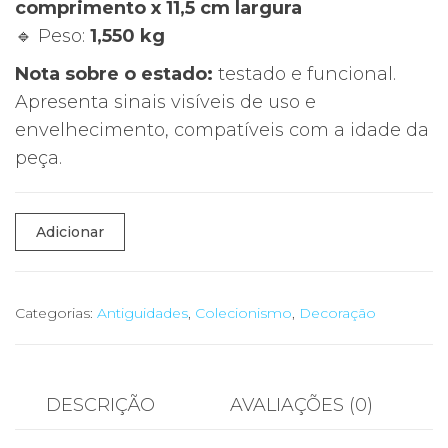
comprimento x 11,5 cm largura
🔹 Peso:
1,550 kg
Nota sobre o estado:
testado e funcional.
Apresenta sinais visíveis de uso e
envelhecimento, compatíveis com a idade da
peça.
Quantidade
Adicionar
de
⚡
Ferro
Categorias:
Antiguidades
,
Colecionismo
,
Decoração
Engomar
Elétrico
Vintage
DESCRIÇÃO
AVALIAÇÕES (0)
UNIVER