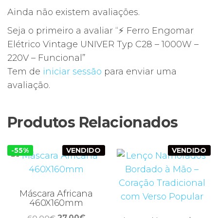
Ainda não existem avaliações.
Seja o primeiro a avaliar “⚡ Ferro Engomar
Elétrico Vintage UNIVER Typ C28 – 1000W –
220V – Funcional”
Tem de
iniciar sessão
para enviar uma
avaliação.
Produtos Relacionados
-55%
VENDIDO
VENDIDO
Máscara Africana
460X160mm
O
O
60,00
€
27,00
€