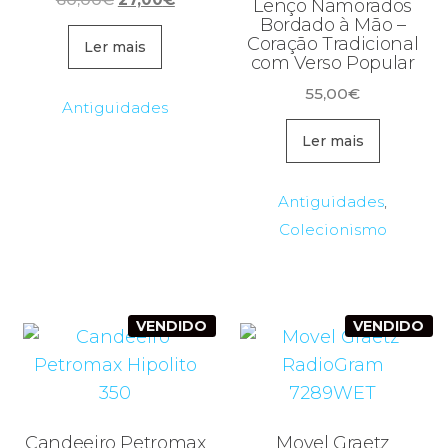
Lenço Namorados
preço
preço
Bordado à Mão –
Coração Tradicional
original
atual
Ler mais
com Verso Popular
era:
é:
55,00
€
60,00€.
27,00€.
Antiguidades
Ler mais
Antiguidades
,
Colecionismo
VENDIDO
VENDIDO
Candeeiro Petromax
Movel Graetz