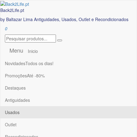
Saltar
para
Back2Life.pt
o
by Baltazar Lima Antiguidades, Usados, Outlet e Recondicionados
conteúdo
0
Menu
Inicio
Novidades
Todos os dias!
Promoções
Até -80%
Destaques
Antiguidades
Usados
Outlet
Recondicionados