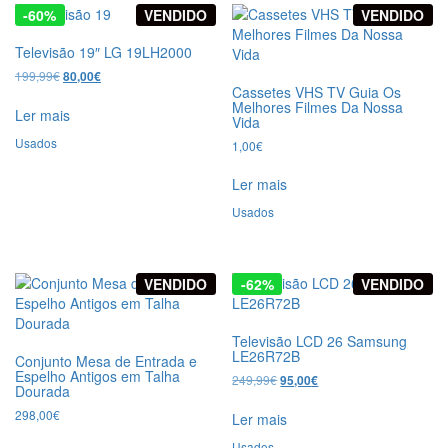
-60%
VENDIDO
VENDIDO
Televisão 19″ LG 19LH2000
O
O
199,99
€
80,00
€
Cassetes VHS TV Guia Os
preço
preço
Melhores Filmes Da Nossa
original
atual
Ler mais
Vida
era:
é:
Usados
199,99€.
80,00€.
1,00
€
Ler mais
Usados
VENDIDO
-62%
VENDIDO
Televisão LCD 26 Samsung
LE26R72B
Conjunto Mesa de Entrada e
Espelho Antigos em Talha
O
O
249,99
€
95,00
€
Dourada
preço
preço
original
atual
298,00
€
Ler mais
era:
é:
Usados
249,99€.
95,00€.