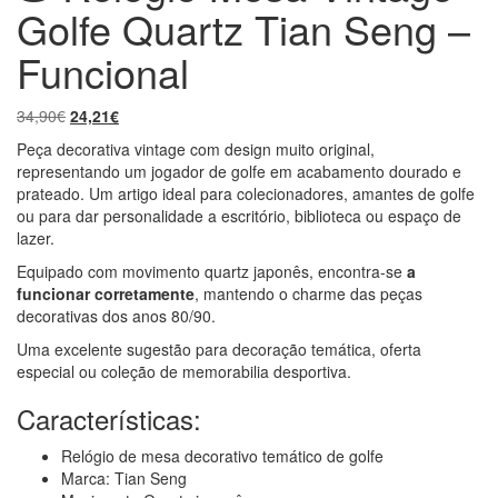
Golfe Quartz Tian Seng –
Funcional
O
O
34,90
€
24,21
€
preço
preço
Peça decorativa vintage com design muito original,
original
atual
representando um jogador de golfe em acabamento dourado e
era:
é:
prateado. Um artigo ideal para colecionadores, amantes de golfe
34,90€.
24,21€.
ou para dar personalidade a escritório, biblioteca ou espaço de
lazer.
Equipado com movimento quartz japonês, encontra-se
a
funcionar corretamente
, mantendo o charme das peças
decorativas dos anos 80/90.
Uma excelente sugestão para decoração temática, oferta
especial ou coleção de memorabilia desportiva.
Características:
Relógio de mesa decorativo temático de golfe
Marca: Tian Seng