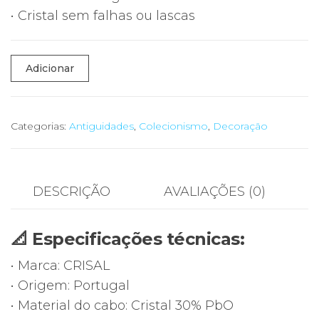
• Cristal sem falhas ou lascas
Quantidade
Adicionar
de
✉️
Abre-
Categorias:
Antiguidades
,
Colecionismo
,
Decoração
Cartas
Cristal
CRISAL
DESCRIÇÃO
AVALIAÇÕES (0)
30%
PbO
📐 Especificações técnicas:
|
25cm
• Marca: CRISAL
|
• Origem: Portugal
Com
• Material do cabo: Cristal 30% PbO