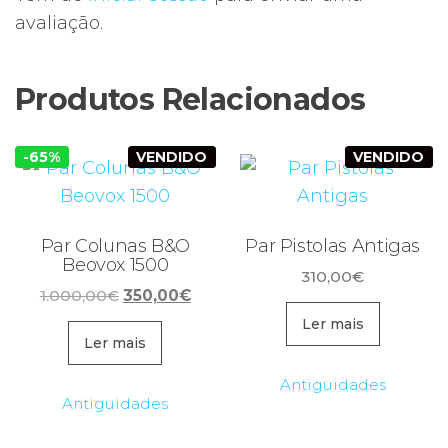
avaliação.
Produtos Relacionados
-65%
VENDIDO
VENDIDO
Par Colunas B&O
Par Pistolas Antigas
Beovox 1500
310,00
€
O
O
1.000,00
€
350,00
€
preço
preço
Ler mais
original
atual
Ler mais
era:
é:
Antiguidades
1.000,00€.
350,00€.
Antiguidades