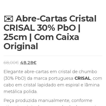
✉️ Abre-Cartas Cristal
CRISAL 30% PbO |
25cm | Com Caixa
Original
O
O
68,00
€
48,28
€
preço
preço
Elegante abre-cartas em cristal de chumbo
original
atual
(30% PbO) da marca portuguesa
CRISAL
, com
era:
é:
cabo em cristal lapidado em espiral e lâmina
68,00€.
48,28€.
metálica polida.
Peça produzida manualmente, conforme