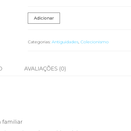
Quantidade
Adicionar
de
✨
Imagem
Categorias:
Antiguidades
,
Colecionismo
Religiosa
Antiga
–
O
AVALIAÇÕES (0)
Primeira
Comunhão
com
Anjos
|
JHS
familiar
|