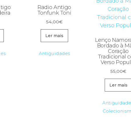
tigo
Radio Antigo
eira
Tonfunk Toni
54,00
€
Ler mais
Lenço Namor
Bordado à M
Coração
des
Antiguidades
Tradicional 
Verso Popul
55,00
€
Ler mais
Antiguidade
Colecionis