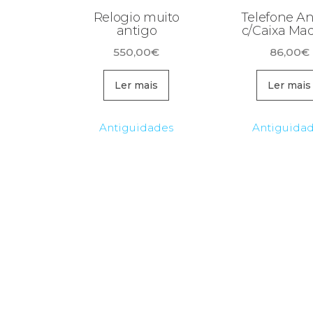
Relogio muito
Telefone An
antigo
c/Caixa Mad
550,00
€
86,00
€
Ler mais
Ler mais
Antiguidades
Antiguida