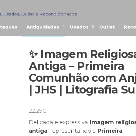
s, Usados, Outlet e Recondicionados
taques
Antiguidades
Usados
Outlet
Reco
✨ Imagem Religios
Antiga – Primeira
Comunhão com An
| JHS | Litografia Su
22,25
€
Delicada e expressiva
imagem religio
antiga
, representando a
Primeira