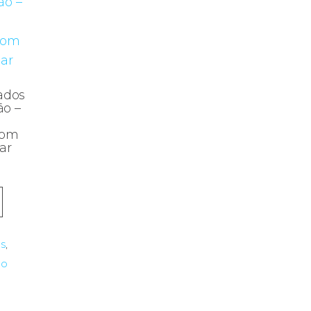
ados
ão –
com
ar
s
,
mo