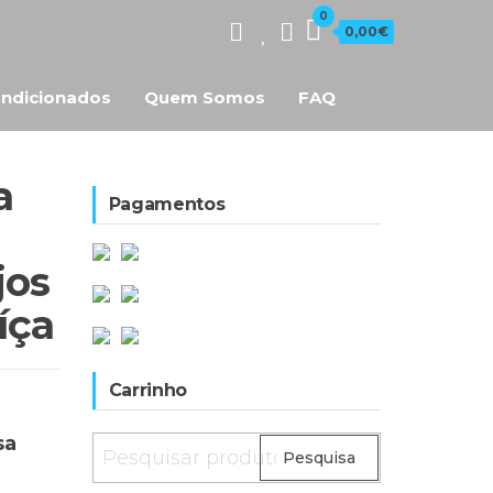
0
0,00€
ndicionados
Quem Somos
FAQ
a
Pagamentos
jos
íça
Carrinho
sa
Pesquisar
Pesquisa
por: