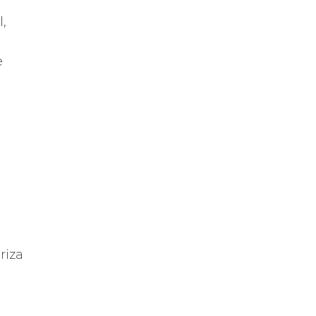
,
e
riza