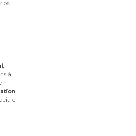
rios
,
s
l
,
os à
 em
cation
peia e