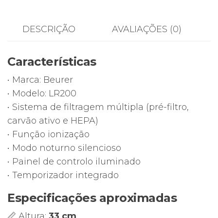
Ar
Beurer
DESCRIÇÃO
AVALIAÇÕES (0)
LR200
–
Características
Air
Cleaner
• Marca: Beurer
com
• Modelo: LR200
Filtro
• Sistema de filtragem múltipla (pré-filtro,
HEPA
carvão ativo e HEPA)
(com
• Função ionização
Caixa)
• Modo noturno silencioso
• Painel de controlo iluminado
• Temporizador integrado
Especificações aproximadas
📏 Altura:
33 cm