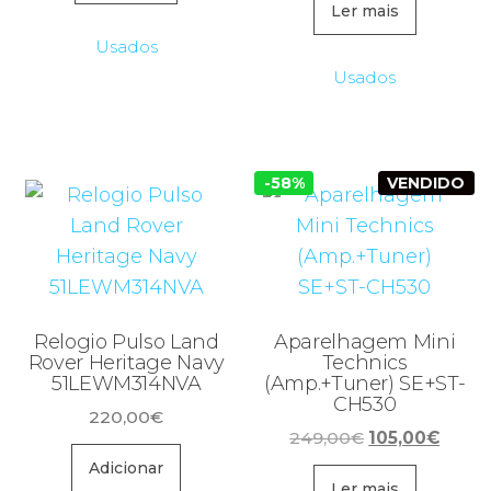
era:
é:
original
atual
Ler mais
49,99€.
15,00€.
era:
é:
Usados
99,99€.
40,00€
Usados
-58%
VENDIDO
Relogio Pulso Land
Aparelhagem Mini
Rover Heritage Navy
Technics
51LEWM314NVA
(Amp.+Tuner) SE+ST-
CH530
220,00
€
O
O
249,00
€
105,00
€
preço
preço
Adicionar
original
atual
Ler mais