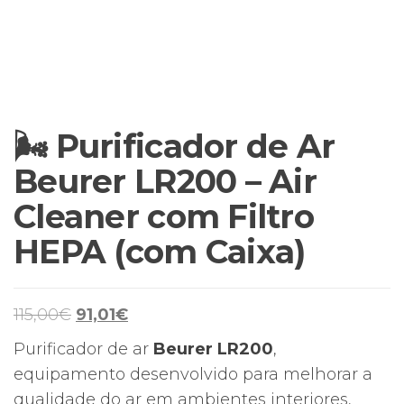
🌬 Purificador de Ar
Beurer LR200 – Air
Cleaner com Filtro
HEPA (com Caixa)
O
O
115,00
€
91,01
€
preço
preço
Purificador de ar
Beurer LR200
,
original
atual
equipamento desenvolvido para melhorar a
era:
é:
qualidade do ar em ambientes interiores,