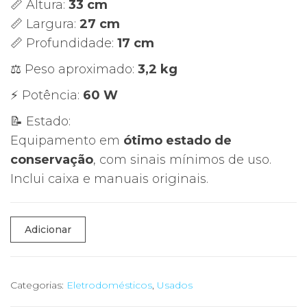
📏 Altura:
33 cm
📏 Largura:
27 cm
📏 Profundidade:
17 cm
⚖ Peso aproximado:
3,2 kg
⚡ Potência:
60 W
📝 Estado:
Equipamento em
ótimo estado de
conservação
, com sinais mínimos de uso.
Inclui caixa e manuais originais.
Quantidade
Adicionar
de
🌬
Purificador
Categorias:
Eletrodomésticos
,
Usados
de