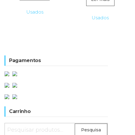
era:
é:
Usados
249,00€.
105,0
Usados
Pagamentos
Carrinho
Pesquisar
Pesquisa