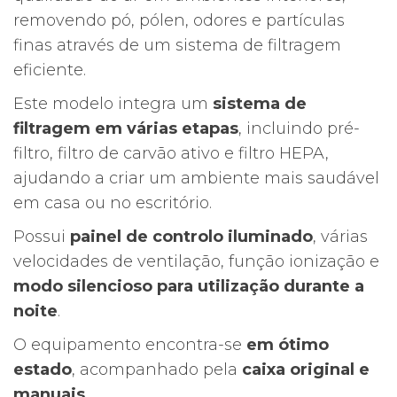
115,00€.
91,01€.
removendo pó, pólen, odores e partículas
finas através de um sistema de filtragem
eficiente.
Este modelo integra um
sistema de
filtragem em várias etapas
, incluindo pré-
filtro, filtro de carvão ativo e filtro HEPA,
ajudando a criar um ambiente mais saudável
em casa ou no escritório.
Possui
painel de controlo iluminado
, várias
velocidades de ventilação, função ionização e
modo silencioso para utilização durante a
noite
.
O equipamento encontra-se
em ótimo
estado
, acompanhado pela
caixa original e
manuais
.