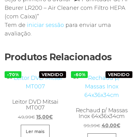
Beurer LR200 – Air Cleaner com Filtro HEPA
(com Caixa)”
Tem de
iniciar sessão
para enviar uma
avaliação.
Produtos Relacionados
-70%
VENDIDO
-60%
VENDIDO
Leitor DVD Mitsai
MT007
Rechaud p/ Massas
Inox 64x36x34cm
O
O
49,99
€
15,00
€
preço
preço
O
O
99,99
€
40,00
€
original
atual
Ler mais
preço
preço