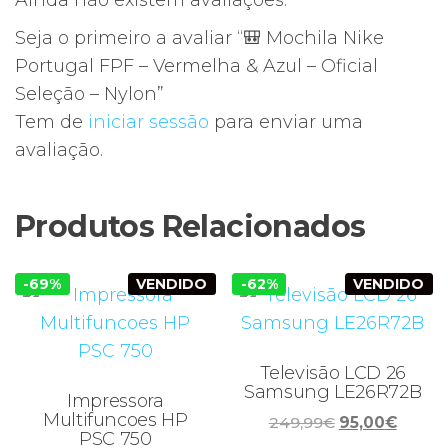
Ainda não existem avaliações.
Seja o primeiro a avaliar “🎒 Mochila Nike
Portugal FPF – Vermelha & Azul – Oficial
Seleção – Nylon”
Tem de
iniciar sessão
para enviar uma
avaliação.
Produtos Relacionados
-69%
VENDIDO
-62%
VENDIDO
Televisão LCD 26
Samsung LE26R72B
Impressora
Multifuncoes HP
O
O
249,99
€
95,00
€
PSC 750
preço
preço