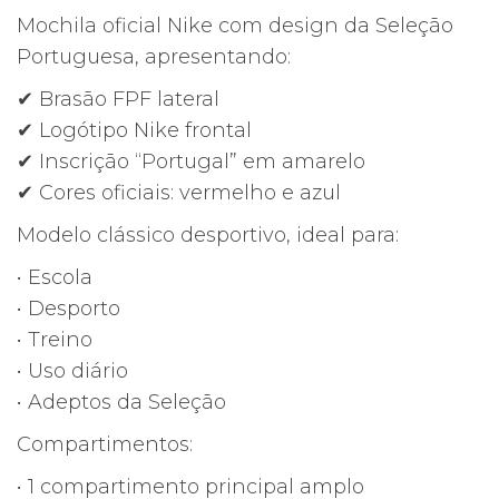
preço
preço
Mochila oficial Nike com design da Seleção
original
atual
Portuguesa, apresentando:
era:
é:
✔ Brasão FPF lateral
40,00€.
31,31€.
✔ Logótipo Nike frontal
✔ Inscrição “Portugal” em amarelo
✔ Cores oficiais: vermelho e azul
Modelo clássico desportivo, ideal para:
• Escola
• Desporto
• Treino
• Uso diário
• Adeptos da Seleção
Compartimentos:
• 1 compartimento principal amplo