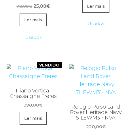
O
O
79,99
€
25,00
€
original
atual
Ler mais
preço
preço
era:
é:
original
atual
Ler mais
249,99€.
95,00€
Usados
era:
é:
79,99€.
25,00€.
Usados
VENDIDO
Piano Vertical
Chassaigne Freres
398,00
€
Relogio Pulso Land
Rover Heritage Navy
51LEWM314NVA
Ler mais
220,00
€