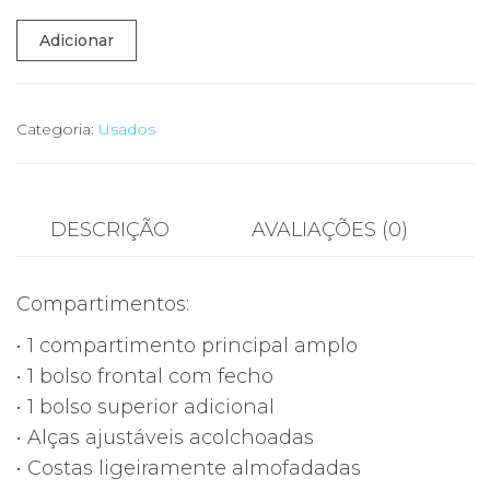
Quantidade
Adicionar
de
🎒
Mochila
Categoria:
Usados
Nike
Portugal
FPF
DESCRIÇÃO
AVALIAÇÕES (0)
–
Vermelha
Compartimentos:
&
Azul
• 1 compartimento principal amplo
–
• 1 bolso frontal com fecho
Oficial
• 1 bolso superior adicional
Seleção
• Alças ajustáveis acolchoadas
–
• Costas ligeiramente almofadadas