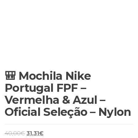
🎒 Mochila Nike
Portugal FPF –
Vermelha & Azul –
Oficial Seleção – Nylon
O
O
40,00
€
31,31
€