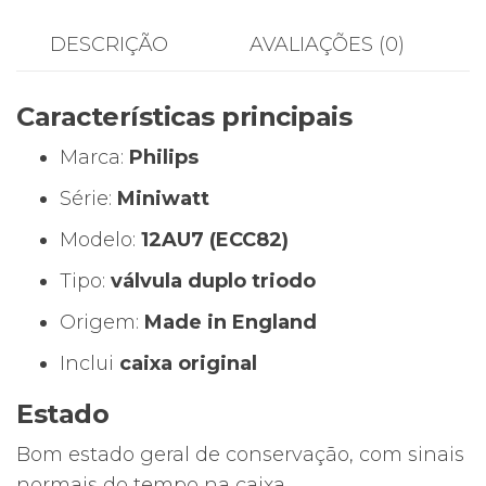
Philips
Miniwatt
DESCRIÇÃO
AVALIAÇÕES (0)
12AU7
(Made
Características principais
in
England)
Marca:
Philips
Série:
Miniwatt
Modelo:
12AU7 (ECC82)
Tipo:
válvula duplo triodo
Origem:
Made in England
Inclui
caixa original
Estado
Bom estado geral de conservação, com sinais
normais do tempo na caixa.