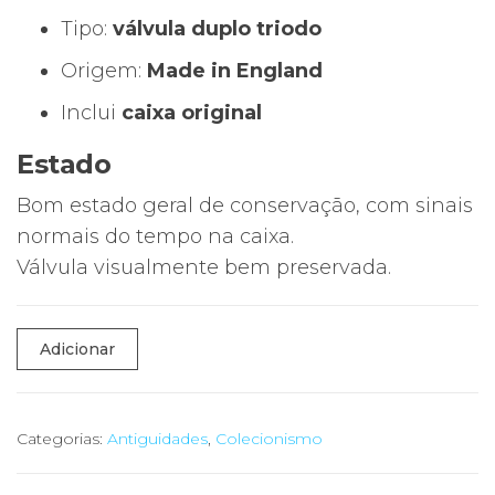
Tipo:
válvula duplo triodo
Origem:
Made in England
Inclui
caixa original
Estado
Bom estado geral de conservação, com sinais
normais do tempo na caixa.
Válvula visualmente bem preservada.
Quantidade
Adicionar
de
🎛️
Válvula
Categorias:
Antiguidades
,
Colecionismo
Eletrónica