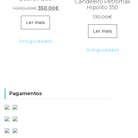
Candeeiro Petromax
Hipolito 350
O
O
1.000,00
€
350,00
€
preço
preço
130,00
€
original
atual
Ler mais
era:
é:
Ler mais
1.000,00€.
350,00€.
Antiguidades
Antiguidades
Pagamentos