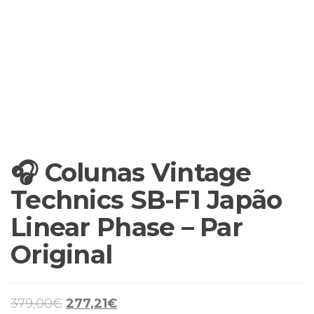
🎧 Colunas Vintage
Technics SB-F1 Japão
Linear Phase – Par
Original
O
O
379,00
€
277,21
€