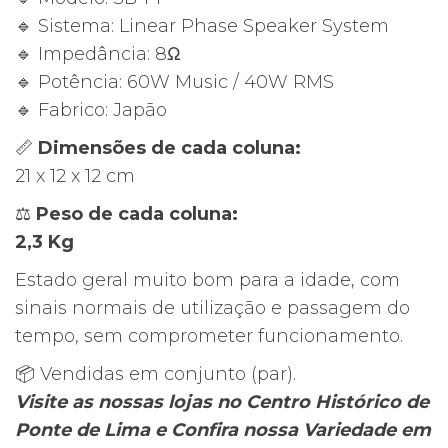
Phase
🔹 Sistema: Linear Phase Speaker System
–
🔹 Impedância: 8Ω
Par
🔹 Potência: 60W Music / 40W RMS
Original
🔹 Fabrico: Japão
📏
Dimensões de cada coluna:
21 x 12 x 12 cm
⚖
Peso de cada coluna:
2,3 Kg
Estado geral muito bom para a idade, com
sinais normais de utilização e passagem do
tempo, sem comprometer funcionamento.
📦 Vendidas em conjunto (par).
Visite as nossas lojas no Centro Histórico de
Ponte de Lima e Confira nossa Variedade em