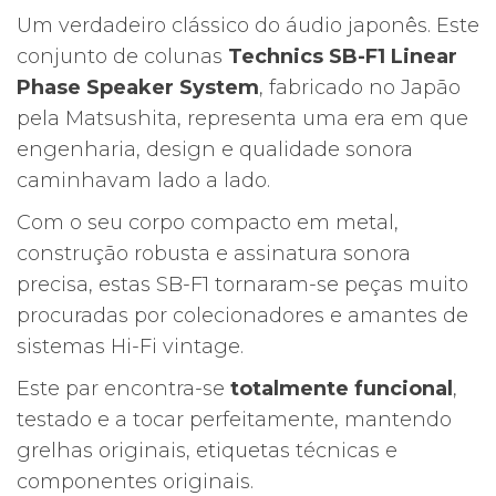
preço
preço
Um verdadeiro clássico do áudio japonês. Este
original
atual
conjunto de colunas
Technics SB-F1 Linear
era:
é:
Phase Speaker System
, fabricado no Japão
379,00€.
277,21€.
pela Matsushita, representa uma era em que
engenharia, design e qualidade sonora
caminhavam lado a lado.
Com o seu corpo compacto em metal,
construção robusta e assinatura sonora
precisa, estas SB-F1 tornaram-se peças muito
procuradas por colecionadores e amantes de
sistemas Hi-Fi vintage.
Este par encontra-se
totalmente funcional
,
testado e a tocar perfeitamente, mantendo
grelhas originais, etiquetas técnicas e
componentes originais.