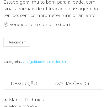
Estado geral muito bom para a idade, com
sinais normais de utilização e passagem do
tempo, sem comprometer funcionamento.
📦 Vendidas em conjunto (par).
Quantidade
Adicionar
de
🎧
Colunas
Categorias:
Antiguidades
,
Colecionismo
Vintage
Technics
SB-
DESCRIÇÃO
AVALIAÇÕES (0)
F1
Japão
🔹 Marca: Technics
Linear
🔹 Modelo: SB-F1