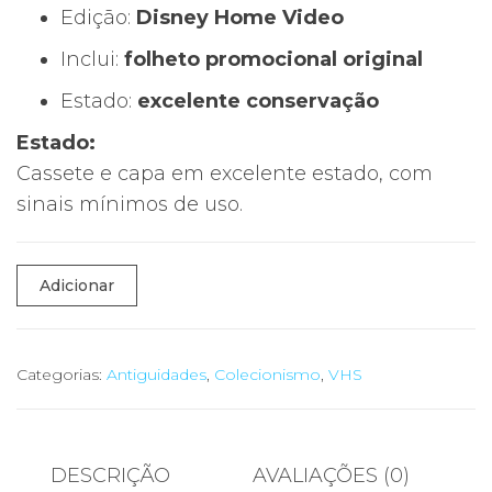
Edição:
Disney Home Video
Inclui:
folheto promocional original
Estado:
excelente conservação
Estado:
Cassete e capa em excelente estado, com
sinais mínimos de uso.
Quantidade
Adicionar
de
🎬
VHS
Categorias:
Antiguidades
,
Colecionismo
,
VHS
Disney
“Hércules”
–
DESCRIÇÃO
AVALIAÇÕES (0)