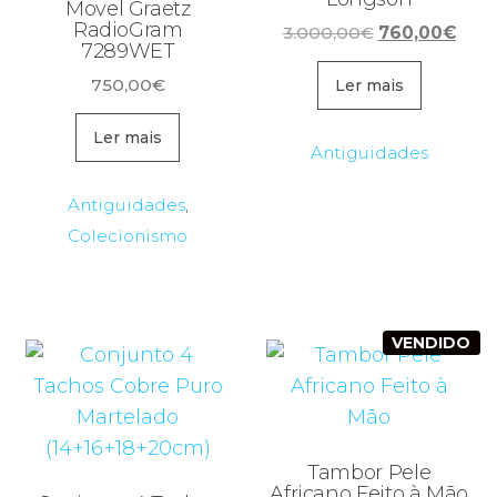
Movel Graetz
RadioGram
O
O
3.000,00
€
760,00
€
7289WET
preço
preç
750,00
€
original
atua
Ler mais
era:
é:
Ler mais
3.000,00€.
760,
Antiguidades
Antiguidades
,
Colecionismo
VENDIDO
Tambor Pele
Africano Feito à Mão