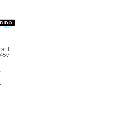
NDIDO
atil
145VF