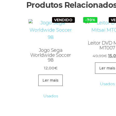
Produtos Relacionado
VENDIDO
-70%
V
Leitor DVD M
MT007
Jogo Sega
Worldwide Soccer
O
49,99
€
15,
98
pre
12,00
€
orig
Ler mais
era:
Ler mais
49,
Usados
Usados