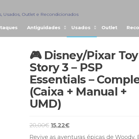
s, Usados, Outlet e Recondicionados
taques
Antiguidades
Usados
Outlet
Reco
🎮 Disney/Pixar Toy
Story 3 – PSP
Essentials – Compl
(Caixa + Manual +
UMD)
O
O
20,00
€
15,22
€
preço
preço
Revive as aventuras épicas de Woody, 