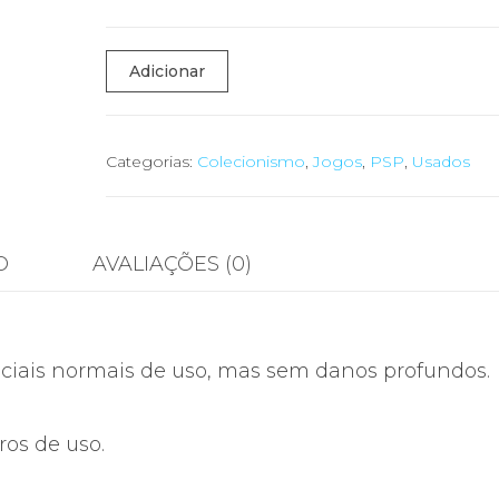
Quantidade
Adicionar
de
🎮
Disney/Pixar
Categorias:
Colecionismo
,
Jogos
,
PSP
,
Usados
Toy
Story
3
O
AVALIAÇÕES (0)
–
PSP
Essentials
ficiais normais de uso, mas sem danos profundos.
–
Completo
(Caixa
ros de uso.
+