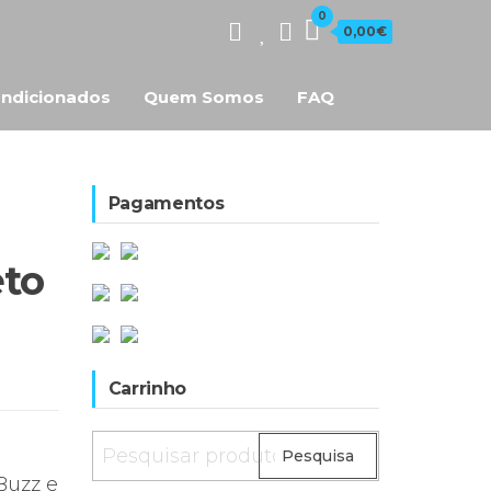
0
0,00€
ndicionados
Quem Somos
FAQ
Pagamentos
eto
Carrinho
Pesquisar
Pesquisa
por:
Buzz e