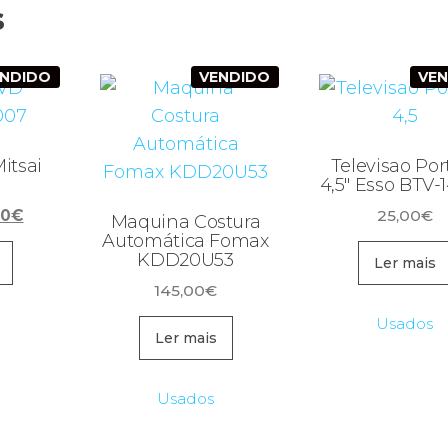
s
ENDIDO
VENDIDO
VE
itsai
Televisao Port
4,5″ Esso BTV-
O
00
€
25,00
€
Maquina Costura
ço
preço
Automática Fomax
KDD20U53
inal
atual
Ler mais
é:
145,00
€
99€.
15,00€.
Usados
Ler mais
Usados