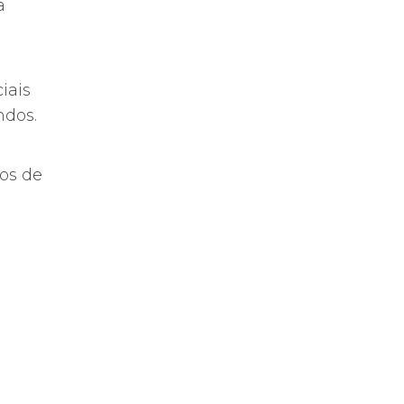
a
iais
ndos.
ros de