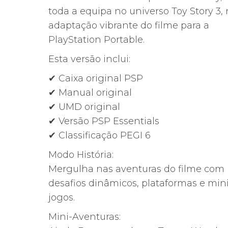
original
atual
toda a equipa no universo Toy Story 3
era:
é:
adaptação vibrante do filme para a
20,00€.
15,22€.
PlayStation Portable.
Esta versão inclui:
✔ Caixa original PSP
✔ Manual original
✔ UMD original
✔ Versão PSP Essentials
✔ Classificação PEGI 6
Modo História:
Mergulha nas aventuras do filme com
desafios dinâmicos, plataformas e mini
jogos.
Mini-Aventuras: