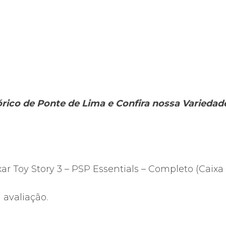
Manual
+
UMD)
tórico de Ponte de Lima e Confira nossa Varieda
xar Toy Story 3 – PSP Essentials – Completo (Caixa
avaliação.