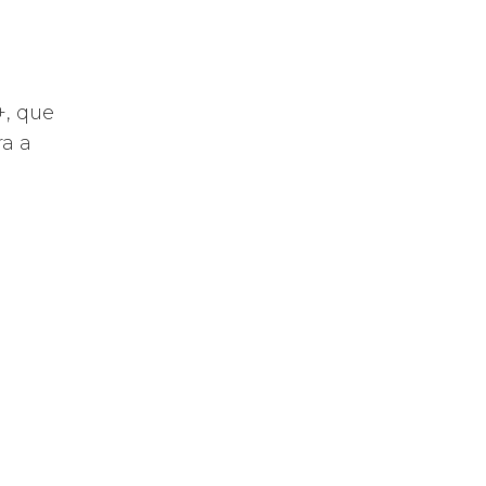
, que
ra a