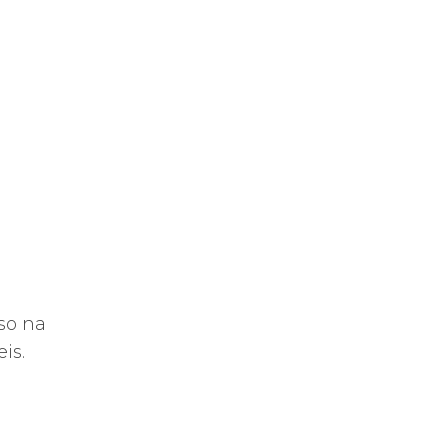
l
so na
eis.