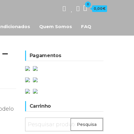
0
0,00€
ndicionados
Quem Somos
FAQ
 –
Pagamentos
Carrinho
odelo
Pesquisar
Pesquisa
por: