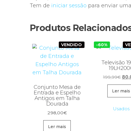
Tem de
iniciar sessão
para enviar uma 
Produtos Relacionado
VENDIDO
-60%
V
Televisão 1
19LH200
O
199,99
€
80,
pre
Conjunto Mesa de
orig
Ler mais
Entrada e Espelho
Antigos em Talha
era:
Dourada
199,
Usados
298,00
€
Ler mais