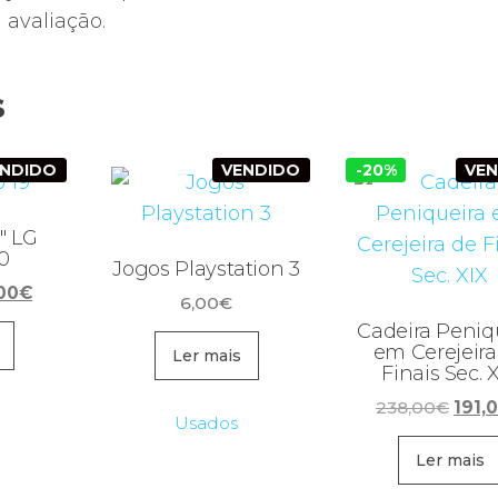
avaliação.
s
ENDIDO
VENDIDO
-20%
VE
9″ LG
0
Jogos Playstation 3
O
00
€
6,00
€
ço
preço
Cadeira Peniq
inal
atual
em Cerejeira
Ler mais
é:
Finais Sec. 
99€.
80,00€.
O
238,00
€
191,
Usados
preç
origi
Ler mais
era: