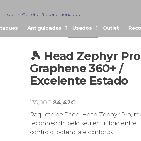
s, Usados, Outlet e Recondicionados
taques
Antiguidades
Usados
Outlet
Reco
🎾 Head Zephyr Pro
ENDIDO
Graphene 360+ /
Excelente Estado
O
O
135,00
€
84,42
€
preço
preço
Raquete de Padel Head Zephyr Pro, m
original
atual
reconhecido pelo seu equilíbrio entre
era:
é:
controlo, potência e conforto.
135,00€.
84,42€.