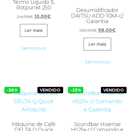
Termo Liquido 1L
Rotpunkt 250
Desumidificador
DAITSU ADD-10XA c/
O
O
24,99
€
10,00
€
Garantia
preço
preço
O
O
original
atual
139,99
€
98,00
€
Ler mais
preço
preço
era:
é:
original
atual
Ler mais
24,99€.
10,00€.
Seminovos
era:
é:
139,99€.
98,00€
Seminovos
-36%
VENDIDO
-25%
VENDIDO
Máquina de Café
Soundbar Hisense
DELTA Q Quick
HS214 c/ Comando e