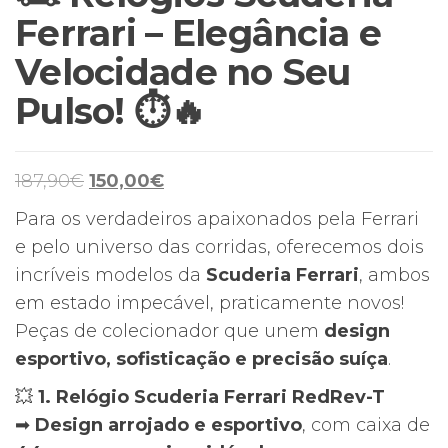
Ferrari – Elegância e
Velocidade no Seu
Pulso! ⏱️🔥
O
O
187,90
€
150,00
€
preço
preço
Para os verdadeiros apaixonados pela Ferrari
original
atual
e pelo universo das corridas, oferecemos dois
era:
é:
incríveis modelos da
Scuderia Ferrari
, ambos
187,90€.
150,00€.
em estado impecável, praticamente novos!
Peças de colecionador que unem
design
esportivo, sofisticação e precisão suíça
.
💥
1. Relógio Scuderia Ferrari RedRev-T
➡
Design arrojado e esportivo
, com caixa de