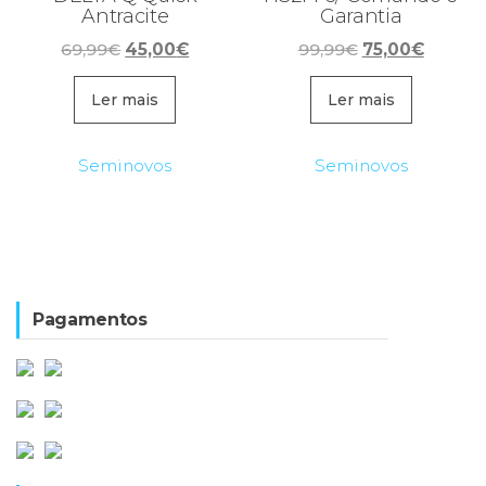
Antracite
Garantia
O
O
O
O
69,99
€
45,00
€
99,99
€
75,00
€
preço
preço
preço
preço
original
atual
original
atual
Ler mais
Ler mais
era:
é:
era:
é:
69,99€.
45,00€.
99,99€.
75,00€
Seminovos
Seminovos
Pagamentos