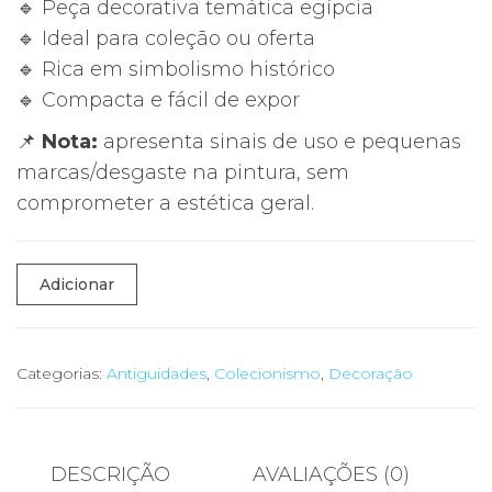
🔹 Peça decorativa temática egípcia
🔹 Ideal para coleção ou oferta
🔹 Rica em simbolismo histórico
🔹 Compacta e fácil de expor
📌
Nota:
apresenta sinais de uso e pequenas
marcas/desgaste na pintura, sem
comprometer a estética geral.
Quantidade
Adicionar
de
🏺
Estatueta
Categorias:
Antiguidades
,
Colecionismo
,
Decoração
Deusa
Maat
+
DESCRIÇÃO
AVALIAÇÕES (0)