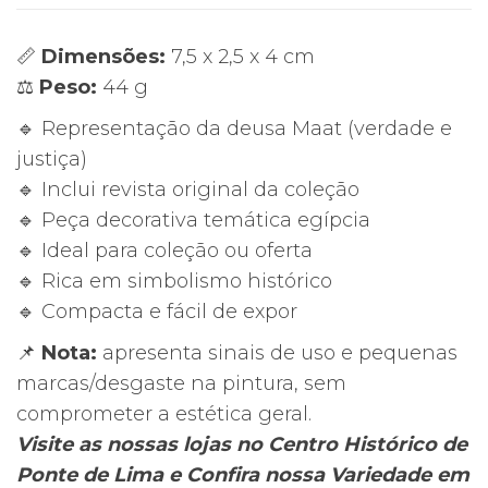
Revista
“Mistérios
📏
Dimensões:
7,5 x 2,5 x 4 cm
dos
⚖️
Peso:
44 g
Deuses
Egípcios”
🔹 Representação da deusa Maat (verdade e
–
justiça)
Salvat
🔹 Inclui revista original da coleção
🔹 Peça decorativa temática egípcia
🔹 Ideal para coleção ou oferta
🔹 Rica em simbolismo histórico
🔹 Compacta e fácil de expor
📌
Nota:
apresenta sinais de uso e pequenas
marcas/desgaste na pintura, sem
comprometer a estética geral.
Visite as nossas lojas no Centro Histórico de
Ponte de Lima e Confira nossa Variedade em