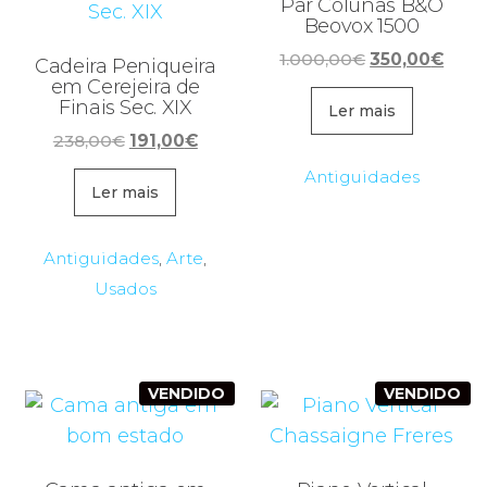
Par Colunas B&O
Beovox 1500
O
O
1.000,00
€
350,00
€
Cadeira Peniqueira
preço
preç
em Cerejeira de
Finais Sec. XIX
original
atual
Ler mais
era:
é:
O
O
238,00
€
191,00
€
1.000,00€.
350,
preço
preço
Antiguidades
original
atual
Ler mais
era:
é:
238,00€.
191,00€.
Antiguidades
,
Arte
,
Usados
VENDIDO
VENDIDO