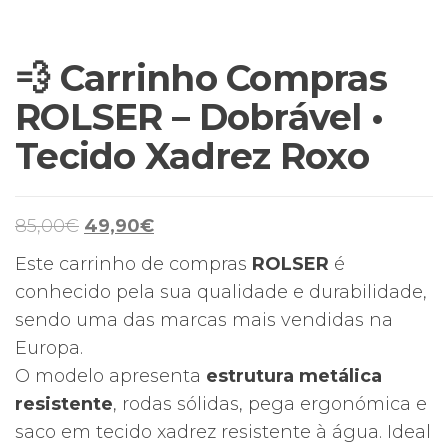
💨 Carrinho Compras
ROLSER – Dobrável •
Tecido Xadrez Roxo
O
O
85,00
€
49,90
€
preço
preço
Este carrinho de compras
ROLSER
é
original
atual
conhecido pela sua qualidade e durabilidade,
era:
é:
sendo uma das marcas mais vendidas na
85,00€.
49,90€.
Europa.
O modelo apresenta
estrutura metálica
resistente
, rodas sólidas, pega ergonómica e
saco em tecido xadrez resistente à água. Ideal