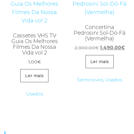
Concertina
Pedrosini Sol-Dó-Fá
Cassetes VHS TV
(Vermelha)
Guia Os Melhores
Filmes Da Nossa
O
O
2.300,00
€
1.490,00
€
Vida vol 2
preço
pre
1,00
€
original
atua
Ler mais
era:
é:
Ler mais
2.300,00€.
1.4
Seminovos
,
Usados
Usados