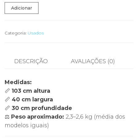
Quantidade
Adicionar
de
💨
Carrinho
Categoria:
Usados
Compras
ROLSER
–
DESCRIÇÃO
AVALIAÇÕES (0)
Dobrável
•
Medidas:
Tecido
📏
103 cm altura
Xadrez
📏
40 cm largura
Roxo
📏
30 cm profundidade
⚖️
Peso aproximado:
2,3–2,6 kg (média dos
modelos iguais)