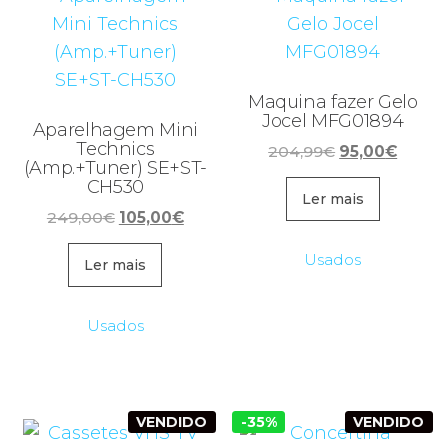
Maquina fazer Gelo
Jocel MFG01894
Aparelhagem Mini
Technics
O
O
204,99
€
95,00
€
(Amp.+Tuner) SE+ST-
preço
preço
CH530
original
atual
Ler mais
O
O
249,00
€
105,00
€
era:
é:
preço
preço
204,99€.
95,00€
Usados
original
atual
Ler mais
era:
é:
249,00€.
105,00€.
Usados
VENDIDO
-35%
VENDIDO