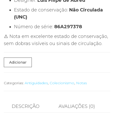
Designer:
Luís Filipe de Abreu
Estado de conservação:
Não Circulada
(UNC)
Número de série:
86A297378
⚠️ Nota em excelente estado de conservação,
sem dobras visíveis ou sinais de circulação.
Quantidade
Adicionar
de
💶
Nota
Categorias:
Antiguidades
,
Colecionismo
,
Notas
500
Escudos
–
DESCRIÇÃO
AVALIAÇÕES (0)
Portugal