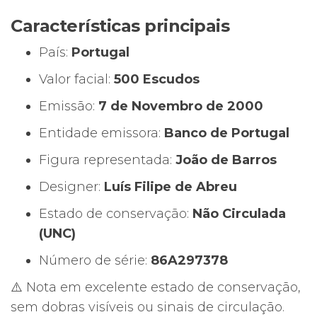
2000
Características principais
–
João
País:
Portugal
de
Valor facial:
500 Escudos
Barros
Emissão:
7 de Novembro de 2000
–
Não
Entidade emissora:
Banco de Portugal
Circulado
Figura representada:
João de Barros
(UNC)
Designer:
Luís Filipe de Abreu
Estado de conservação:
Não Circulada
(UNC)
Número de série:
86A297378
⚠️ Nota em excelente estado de conservação,
sem dobras visíveis ou sinais de circulação.