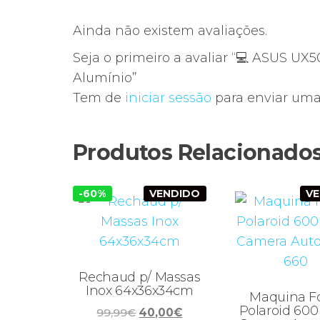
Ainda não existem avaliações.
Seja o primeiro a avaliar “💻 ASUS UX50
Alumínio”
Tem de
iniciar sessão
para enviar uma 
Produtos Relacionado
-60%
VENDIDO
V
Rechaud p/ Massas
Inox 64x36x34cm
Maquina F
Polaroid 600
O
O
99,99
€
40,00
€