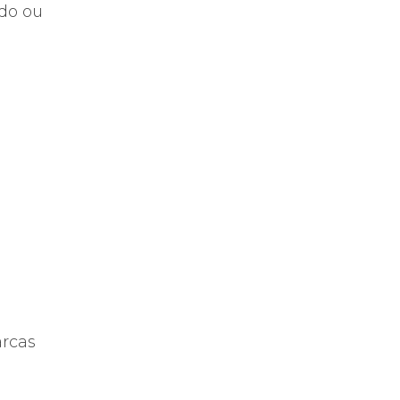
udo ou
arcas