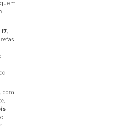
a quem
m
 i7
,
arefas
o
o
co
, com
e,
is
do
.