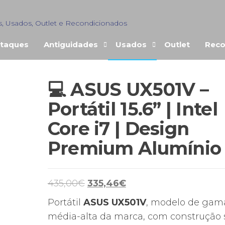
s, Usados, Outlet e Recondicionados
taques
Antiguidades
Usados
Outlet
Reco
💻 ASUS UX501V –
Portátil 15.6” | Intel
Core i7 | Design
Premium Alumínio
O
O
435,00
€
335,46
€
preço
preço
Portátil
ASUS UX501V
, modelo de gam
original
atual
média-alta da marca, com construção 