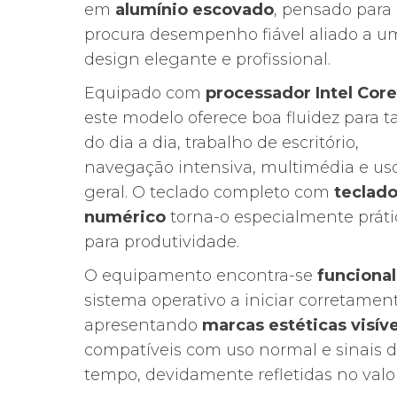
era:
é:
em
alumínio escovado
, pensado par
435,00€.
335,46€.
procura desempenho fiável aliado a u
design elegante e profissional.
Equipado com
processador Intel Core
este modelo oferece boa fluidez para t
do dia a dia, trabalho de escritório,
navegação intensiva, multimédia e us
geral. O teclado completo com
teclad
numérico
torna-o especialmente práti
para produtividade.
O equipamento encontra-se
funcional
sistema operativo a iniciar corretament
apresentando
marcas estéticas visíve
compatíveis com uso normal e sinais 
tempo, devidamente refletidas no valor