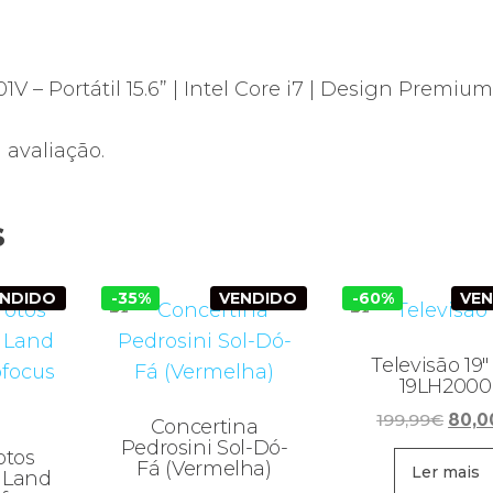
1V – Portátil 15.6” | Intel Core i7 | Design Premium
avaliação.
s
ENDIDO
-35%
VENDIDO
-60%
VE
Televisão 19″
19LH2000
O
199,99
€
80,0
Concertina
preç
Pedrosini Sol-Dó-
otos
Fá (Vermelha)
origi
Ler mais
 Land