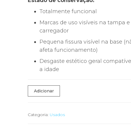
Estado de conservação:
Totalmente funcional
Marcas de uso visíveis na tampa e
carregador
Pequena fissura visível na base (n
afeta funcionamento)
Desgaste estético geral compatív
a idade
Quantidade
Adicionar
de
💻
ASUS
Categoria:
Usados
UX501V
–