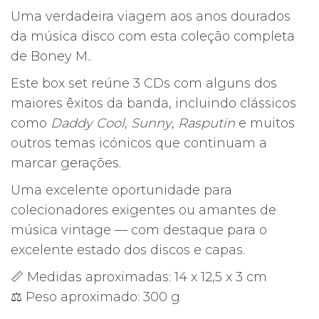
preço
preço
Uma verdadeira viagem aos anos dourados
original
atual
da música disco com esta coleção completa
era:
é:
de
Boney M.
.
35,00€.
25,24€.
Este box set reúne 3 CDs com alguns dos
maiores êxitos da banda, incluindo clássicos
como
Daddy Cool
,
Sunny
,
Rasputin
e muitos
outros temas icónicos que continuam a
marcar gerações.
Uma excelente oportunidade para
colecionadores exigentes ou amantes de
música vintage — com destaque para o
excelente estado dos discos e capas.
📏 Medidas aproximadas: 14 x 12,5 x 3 cm
⚖️ Peso aproximado: 300 g