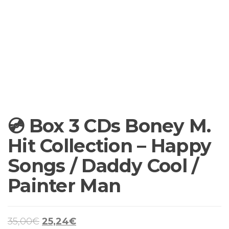
💿 Box 3 CDs Boney M.
Hit Collection – Happy
Songs / Daddy Cool /
Painter Man
O
O
35,00
€
25,24
€