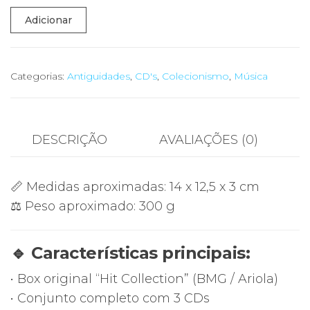
Quantidade
Adicionar
de
💿
Box
Categorias:
Antiguidades
,
CD's
,
Colecionismo
,
Música
3
CDs
Boney
DESCRIÇÃO
AVALIAÇÕES (0)
M.
Hit
📏 Medidas aproximadas: 14 x 12,5 x 3 cm
Collection
⚖️ Peso aproximado: 300 g
–
Happy
Songs
🔹 Características principais:
/
• Box original “Hit Collection” (BMG / Ariola)
Daddy
• Conjunto completo com 3 CDs
Cool