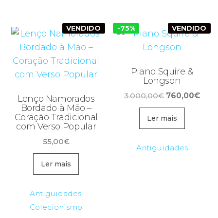
VENDIDO
-75%
VENDIDO
Piano Squire &
Longson
O
O
3.000,00
€
760,00
€
Lenço Namorados
preço
preç
Bordado à Mão –
Coração Tradicional
original
atua
Ler mais
com Verso Popular
era:
é:
55,00
€
3.000,00€.
760,
Antiguidades
Ler mais
Antiguidades
,
Colecionismo