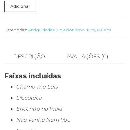
Quantidade
Adicionar
de
💿
Luís
Categorias:
Antiguidades
,
Colecionismo
,
K7's
,
Música
Manuel
e
Elas
DESCRIÇÃO
AVALIAÇÕES (0)
–
Cassete
Faixas incluídas
Original
Portuguesa
Chamo-me Luís
(1988)
Discoteca
Encontro na Praia
Não Venho Nem Vou