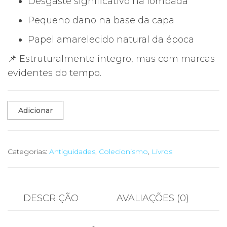
Desgaste significativo na lombada
Pequeno dano na base da capa
Papel amarelecido natural da época
📌 Estruturalmente íntegro, mas com marcas
evidentes do tempo.
Quantidade
Adicionar
de
📚
A
Categorias:
Antiguidades
,
Colecionismo
,
Livros
Vigésima
Quinta
Hora
DESCRIÇÃO
AVALIAÇÕES (0)
–
C.