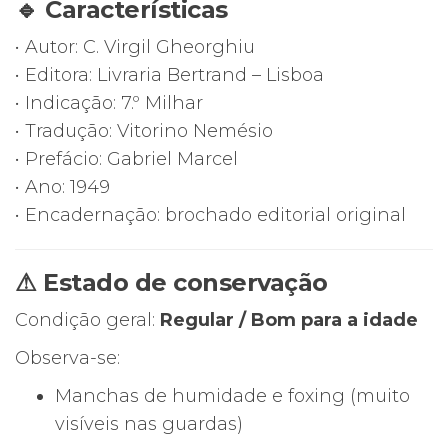
🔹 Características
Virgil
Gheorghiu
• Autor: C. Virgil Gheorghiu
• Editora: Livraria Bertrand – Lisboa
• Indicação: 7.º Milhar
• Tradução: Vitorino Nemésio
• Prefácio: Gabriel Marcel
• Ano: 1949
• Encadernação: brochado editorial original
⚠ Estado de conservação
Condição geral:
Regular / Bom para a idade
Observa-se:
Manchas de humidade e foxing (muito
visíveis nas guardas)