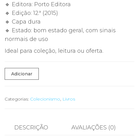
🔹 Editora: Porto Editora
🔹 Edição: 12.ª (2015)
🔹 Capa dura
🔹 Estado: bom estado geral, com sinais
normais de uso
Ideal para coleção, leitura ou oferta.
Quantidade
Adicionar
de
📚
Os
Categorias:
Colecionismo
,
Livros
Passos
em
Volta
DESCRIÇÃO
AVALIAÇÕES (0)
—