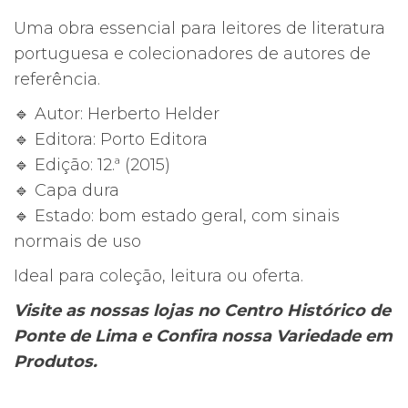
Herberto
Uma obra essencial para leitores de literatura
Helder
portuguesa e colecionadores de autores de
(12.ª
referência.
edição)
🔹 Autor: Herberto Helder
🔹 Editora: Porto Editora
🔹 Edição: 12.ª (2015)
🔹 Capa dura
🔹 Estado: bom estado geral, com sinais
normais de uso
Ideal para coleção, leitura ou oferta.
Visite as nossas lojas no Centro Histórico de
Ponte de Lima e Confira nossa Variedade em
Produtos.