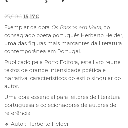
O
O
25,00
€
15,17
€
preço
preço
Exemplar da obra
Os Passos em Volta
, do
original
atual
consagrado poeta português Herberto Helder,
era:
é:
uma das figuras mais marcantes da literatura
25,00€.
15,17€.
contemporânea em Portugal.
Publicado pela Porto Editora, este livro reúne
textos de grande intensidade poética e
narrativa, característicos do estilo singular do
autor.
Uma obra essencial para leitores de literatura
portuguesa e colecionadores de autores de
referência.
🔹 Autor: Herberto Helder