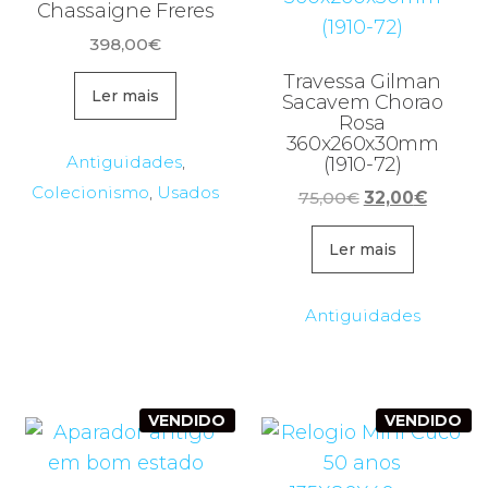
Chassaigne Freres
398,00
€
Travessa Gilman
Ler mais
Sacavem Chorao
Rosa
360x260x30mm
Antiguidades
,
(1910-72)
Colecionismo
,
Usados
O
O
75,00
€
32,00
€
preço
preço
original
atual
Ler mais
era:
é:
75,00€.
32,00€
Antiguidades
VENDIDO
VENDIDO