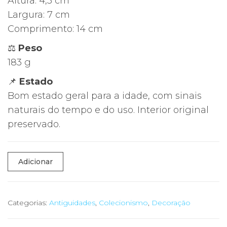
Altura: 4,5 cm
Largura: 7 cm
Comprimento: 14 cm
⚖️
Peso
183 g
📌
Estado
Bom estado geral para a idade, com sinais
naturais do tempo e do uso. Interior original
preservado.
Quantidade
Adicionar
de
📦
Caixa
Categorias:
Antiguidades
,
Colecionismo
,
Decoração
Antiga