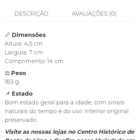
Madeira
com
DESCRIÇÃO
AVALIAÇÕES (0)
Aplicações
Prata
📏
Dimensões
–
Altura: 4,5 cm
Interior
Largura: 7 cm
Seda
Comprimento: 14 cm
⚖️
Peso
183 g
📌
Estado
Bom estado geral para a idade, com sinais
naturais do tempo e do uso. Interior original
preservado.
Visite as nossas lojas no Centro Histórico de