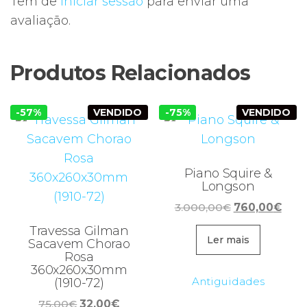
Tem de
iniciar sessão
para enviar uma
avaliação.
Produtos Relacionados
-57%
VENDIDO
-75%
VENDIDO
Piano Squire &
Longson
O
O
3.000,00
€
760,00
€
preço
preç
Travessa Gilman
original
atua
Ler mais
Sacavem Chorao
Rosa
era:
é:
360x260x30mm
3.000,00€.
760,
Antiguidades
(1910-72)
O
O
75,00
€
32,00
€