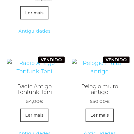
preço
preço
original
atual
Ler mais
era:
é:
75,00€.
32,00€.
Antiguidades
VENDIDO
VENDIDO
Radio Antigo
Relogio muito
Tonfunk Toni
antigo
54,00
€
550,00
€
Ler mais
Ler mais
Antiguidades
Antiguidades