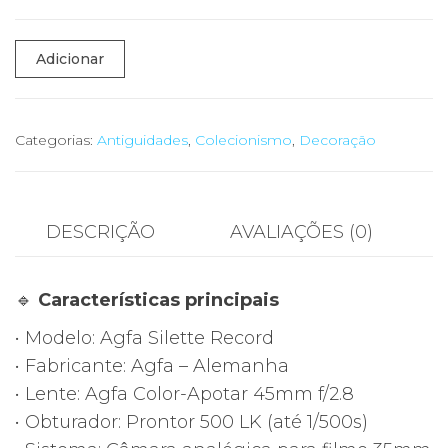
Quantidade
Adicionar
de
📷
Câmara
Categorias:
Antiguidades
,
Colecionismo
,
Decoração
Analógica
Agfa
Silette
DESCRIÇÃO
AVALIAÇÕES (0)
Record
–
🔹
Características principais
Color-
Apotar
• Modelo: Agfa Silette Record
45mm
• Fabricante: Agfa – Alemanha
f/2.8
• Lente: Agfa Color-Apotar 45mm f/2.8
–
• Obturador: Prontor 500 LK (até 1/500s)
Prontor