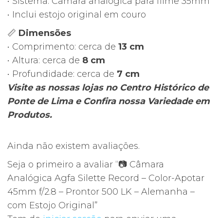
• Sistema: Câmara analógica para filme 35mm
500
• Inclui estojo original em couro
LK
📏
Dimensões
–
• Comprimento: cerca de
13 cm
Alemanha
• Altura: cerca de
8 cm
–
• Profundidade: cerca de
7 cm
com
Visite as nossas lojas no Centro Histórico de
Estojo
Ponte de Lima e Confira nossa Variedade em
Original
Produtos.
Ainda não existem avaliações.
Seja o primeiro a avaliar “📷 Câmara
Analógica Agfa Silette Record – Color-Apotar
45mm f/2.8 – Prontor 500 LK – Alemanha –
com Estojo Original”