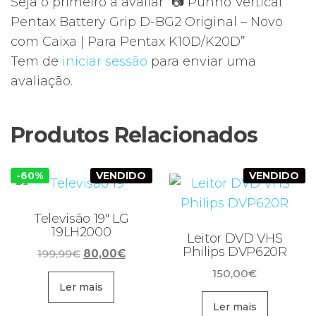
Seja o primeiro a avaliar “📷 Punho Vertical
Pentax Battery Grip D-BG2 Original – Novo
com Caixa | Para Pentax K10D/K20D”
Tem de
iniciar sessão
para enviar uma
avaliação.
Produtos Relacionados
-60%
VENDIDO
VENDIDO
Televisão 19″ LG
19LH2000
Leitor DVD VHS
Philips DVP620R
O
O
199,99
€
80,00
€
preço
preço
150,00
€
original
atual
Ler mais
era:
é:
Ler mais