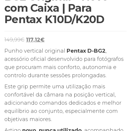
com Caixa | Para
Pentax K10D/K20D
O
O
149,99
€
117,12
€
preço
preço
Punho vertical original
Pentax D-BG2
,
original
atual
acessório oficial desenvolvido para fotógrafos
era:
é:
que procuram mais conforto, autonomia e
149,99€.
117,12€.
controlo durante sessões prolongadas.
Este grip permite uma utilização mais
confortável da câmara na posição vertical,
adicionando comandos dedicados e melhor
equilíbrio ao conjunto, especialmente com
objetivas maiores.
Artigo
novo, nunca utilizado
, acompanhado