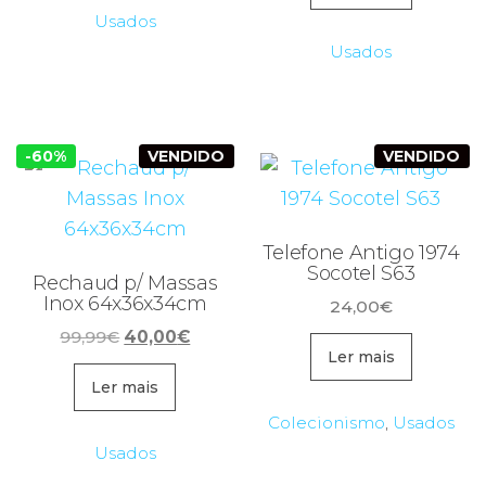
199,99€.
80,00€.
Usados
Usados
-60%
VENDIDO
VENDIDO
Telefone Antigo 1974
Socotel S63
Rechaud p/ Massas
Inox 64x36x34cm
24,00
€
O
O
99,99
€
40,00
€
Ler mais
preço
preço
original
atual
Ler mais
era:
é:
Colecionismo
,
Usados
99,99€.
40,00€.
Usados