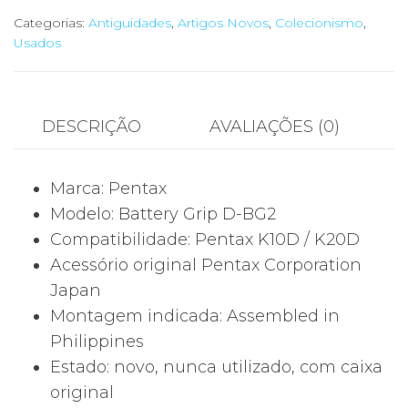
Punho
Categorias:
Antiguidades
,
Artigos Novos
,
Colecionismo
,
Usados
Vertical
Pentax
Battery
Grip
DESCRIÇÃO
AVALIAÇÕES (0)
D-
BG2
Marca: Pentax
Original
Modelo: Battery Grip D-BG2
–
Compatibilidade: Pentax K10D / K20D
Novo
Acessório original Pentax Corporation
com
Japan
Caixa
Montagem indicada: Assembled in
|
Philippines
Para
Estado: novo, nunca utilizado, com caixa
Pentax
original
K10D/K20D