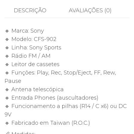
Sports
DESCRIÇÃO
AVALIAÇÕES (0)
–
Rádio
🔹 Marca: Sony
Cassete
🔹 Modelo: CFS-902
Portátil
🔹 Linha: Sony Sports
Vintage
🔹 Rádio FM / AM
(43,5
🔹 Leitor de cassetes
cm
🔹 Funções: Play, Rec, Stop/Eject, FF, Rew,
•
Pause
FM/AM
🔹 Antena telescópica
•
🔹 Entrada Phones (auscultadores)
Water
🔹 Funcionamento a pilhas (R14 / C x6) ou DC
Resistant)
9V
🔹 Fabricado em Taiwan (R.O.C.)