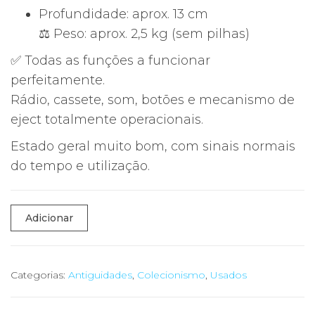
Profundidade: aprox. 13 cm
⚖ Peso: aprox. 2,5 kg (sem pilhas)
✅ Todas as funções a funcionar
perfeitamente.
Rádio, cassete, som, botões e mecanismo de
eject totalmente operacionais.
Estado geral muito bom, com sinais normais
do tempo e utilização.
Quantidade
Adicionar
de
📻
Sony
Categorias:
Antiguidades
,
Colecionismo
,
Usados
CFS-
902