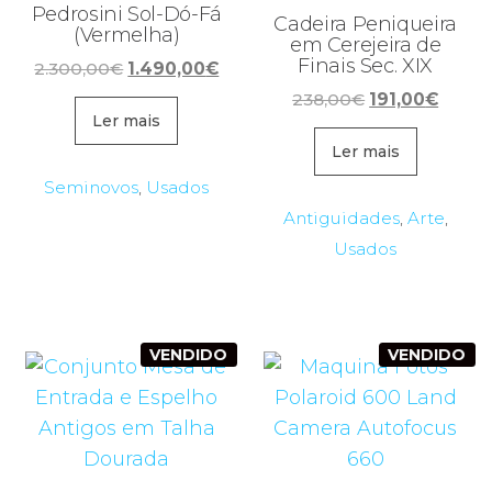
Pedrosini Sol-Dó-Fá
Cadeira Peniqueira
(Vermelha)
em Cerejeira de
Finais Sec. XIX
O
O
2.300,00
€
1.490,00
€
preço
preço
O
O
238,00
€
191,00
€
original
atual
Ler mais
preço
preço
era:
é:
original
atual
Ler mais
2.300,00€.
1.490,00€.
era:
é:
Seminovos
,
Usados
238,00€.
191,00
Antiguidades
,
Arte
,
Usados
VENDIDO
VENDIDO