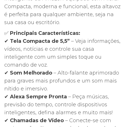
132,66€.
77,00€.
Compacta, moderna e funcional, esta altavoz
é perfeita para qualquer ambiente, seja na
sua casa ou escritório.
✅
Principais Características:
✔
Tela Compacta de 5,5”
– Veja informações,
vídeos, notícias e controle sua casa
inteligente com um simples toque ou
comando de voz.
✔
Som Melhorado
– Alto-falante aprimorado
para graves mais profundos e um som mais
nítido e imersivo.
✔
Alexa Sempre Pronta
– Peça músicas,
previsão do tempo, controle dispositivos
inteligentes, defina alarmes e muito mais!
✔
Chamadas de Vídeo
– Conecte-se com