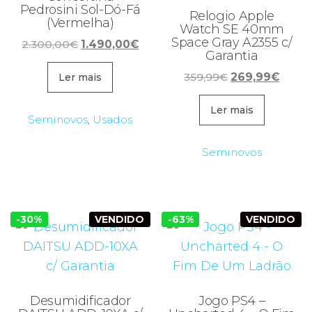
Pedrosini Sol-Dó-Fá
Relogio Apple
(Vermelha)
Watch SE 40mm
Space Gray A2355 c/
O
O
2.300,00
€
1.490,00
€
Garantia
preço
preço
O
O
original
atual
359,99
€
269,99
€
Ler mais
preço
preço
era:
é:
original
atual
Ler mais
2.300,00€.
1.490,00€.
Seminovos
,
Usados
era:
é:
359,99€.
269,9
Seminovos
-30%
VENDIDO
-63%
VENDIDO
Desumidificador
Jogo PS4 –