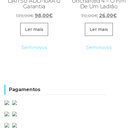
DAITSU ADD-10XA c/
Uncharted 4 – O Fim
Garantia
De Um Ladrão
O
O
O
O
139,99
€
98,00
€
70,00
€
26,00
€
preço
preço
preço
preço
original
atual
original
atual
Ler mais
Ler mais
era:
é:
era:
é:
139,99€.
98,00€.
70,00€.
26,00€
Seminovos
Seminovos
Pagamentos