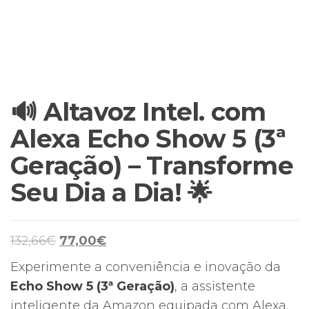
🔊 Altavoz Intel. com
Alexa Echo Show 5 (3ª
Geração) – Transforme
Seu Dia a Dia! 🌟
O
O
132,66
€
77,00
€
preço
preço
Experimente a conveniência e inovação da
original
atual
Echo Show 5 (3ª Geração)
, a assistente
era:
é:
inteligente da Amazon equipada com Alexa.