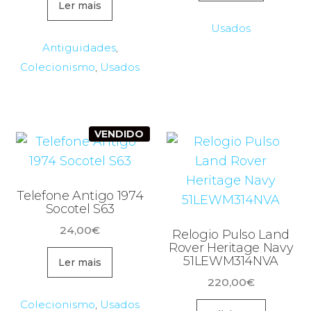
era:
é:
Ler mais
199,99€.
80,00€
Usados
Antiguidades
,
Colecionismo
,
Usados
VENDIDO
Telefone Antigo 1974
Socotel S63
24,00
€
Relogio Pulso Land
Rover Heritage Navy
51LEWM314NVA
Ler mais
220,00
€
Colecionismo
,
Usados