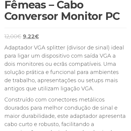
Fêmeas – Cabo
Conversor Monitor PC
O
O
12,00
€
9,22
€
preço
preço
Adaptador VGA splitter (divisor de sinal) ideal
original
atual
para ligar um dispositivo com saída VGA a
era:
é:
dois monitores ou ecrãs compatíveis. Uma
12,00€.
9,22€.
solução prática e funcional para ambientes
de trabalho, apresentações ou setups mais
antigos que utilizam ligação VGA.
Construído com conectores metálicos
dourados para melhor condução de sinal e
maior durabilidade, este adaptador apresenta
cabo curto e robusto, facilitando a