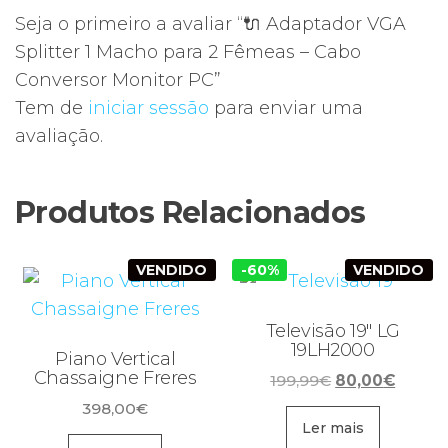
Seja o primeiro a avaliar “🔌 Adaptador VGA
Splitter 1 Macho para 2 Fêmeas – Cabo
Conversor Monitor PC”
Tem de
iniciar sessão
para enviar uma
avaliação.
Produtos Relacionados
VENDIDO
-60%
VENDIDO
Televisão 19″ LG
19LH2000
Piano Vertical
Chassaigne Freres
O
O
199,99
€
80,00
€
preço
preço
398,00
€
original
atual
Ler mais