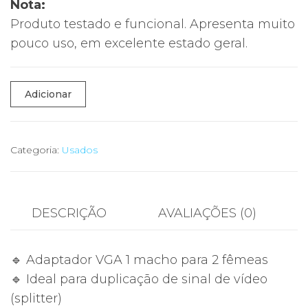
Nota:
Produto testado e funcional. Apresenta muito
pouco uso, em excelente estado geral.
Quantidade
Adicionar
de
🔌
Adaptador
Categoria:
Usados
VGA
Splitter
1
DESCRIÇÃO
AVALIAÇÕES (0)
Macho
para
🔹 Adaptador VGA 1 macho para 2 fêmeas
2
🔹 Ideal para duplicação de sinal de vídeo
Fêmeas
(splitter)
–