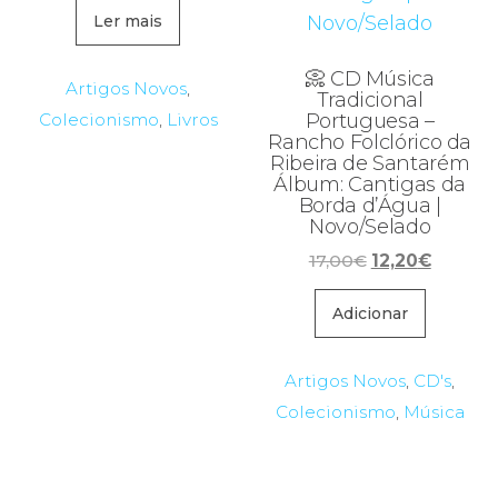
original
atual
Ler mais
era:
é:
18,00€.
14,22€.
📀 CD Música
Artigos Novos
,
Tradicional
Colecionismo
,
Livros
Portuguesa –
Rancho Folclórico da
Ribeira de Santarém
Álbum: Cantigas da
Borda d’Água |
Novo/Selado
O
O
17,00
€
12,20
€
preço
preço
original
atual
Adicionar
era:
é:
17,00€.
12,20€.
Artigos Novos
,
CD's
,
Colecionismo
,
Música