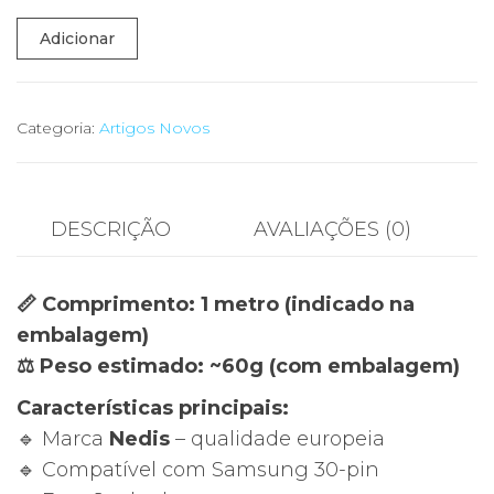
Quantidade
Adicionar
de
🔌
Cabo
Categoria:
Artigos Novos
Nedis
Samsung
30-
DESCRIÇÃO
AVALIAÇÕES (0)
Pin
para
📏 Comprimento: 1 metro (indicado na
USB-
embalagem)
A
⚖️ Peso estimado: ~60g (com embalagem)
1.0m
–
Características principais:
Novo
🔹 Marca
Nedis
– qualidade europeia
Selado
🔹 Compatível com Samsung 30-pin