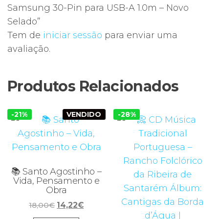
Samsung 30-Pin para USB-A 1.0m – Novo
Selado”
Tem de
iniciar sessão
para enviar uma
avaliação.
Produtos Relacionados
-21%
VENDIDO
-28%
📚 Santo Agostinho –
Vida, Pensamento e
Obra
O
O
18,00
€
14,22
€
preço
preço