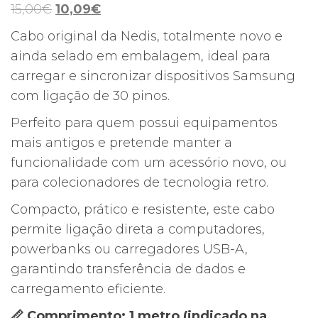
O
O
15,00
€
10,09
€
preço
preço
Cabo original da Nedis, totalmente novo e
original
atual
ainda selado em embalagem, ideal para
era:
é:
carregar e sincronizar dispositivos Samsung
15,00€.
10,09€.
com ligação de 30 pinos.
Perfeito para quem possui equipamentos
mais antigos e pretende manter a
funcionalidade com um acessório novo, ou
para colecionadores de tecnologia retro.
Compacto, prático e resistente, este cabo
permite ligação direta a computadores,
powerbanks ou carregadores USB-A,
garantindo transferência de dados e
carregamento eficiente.
📏 Comprimento: 1 metro (indicado na