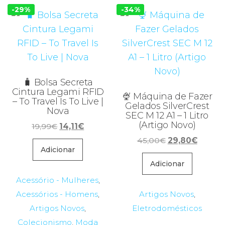
-29%
-34%
🧳 Bolsa Secreta
Cintura Legami RFID
🍨 Máquina de Fazer
– To Travel Is To Live |
Gelados SilverCrest
Nova
SEC M 12 A1 – 1 Litro
(Artigo Novo)
O
O
19,99
€
14,11
€
preço
preço
O
O
45,00
€
29,80
€
original
atual
Adicionar
preço
preço
era:
é:
original
atual
Adicionar
19,99€.
14,11€.
era:
é:
Acessório - Mulheres
,
45,00€.
29,80€
Acessórios - Homens
,
Artigos Novos
,
Artigos Novos
,
Eletrodomésticos
Colecionismo
,
Moda