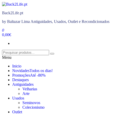
-22%
Saltar
para
Back2Life.pt
o
conteúdo
by Baltazar Lima Antiguidades, Usados, Outlet e Recondicionados
0
0,00€
Menu
Inicio
Novidades
Todos os dias!
Promoções
Até -80%
Destaques
Antiguidades
Velharias
Arte
Usados
Seminovos
Colecionismo
Outlet