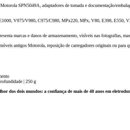
dor Motorola SPN5049A, adaptadores de tomada e documentação/embalag
0, E1000, V975/V980, C975/C980, MPx220, MPx, V80, E398, E550, V
apresenta marcas e danos de armazenamento, visíveis nas fotografias, m
lemóveis antigos Motorola, reposição de carregadores originais ou par
amento
rofundidade | 250 g
hor dos dois mundos: a confiança de mais de 40 anos em eletrodomé