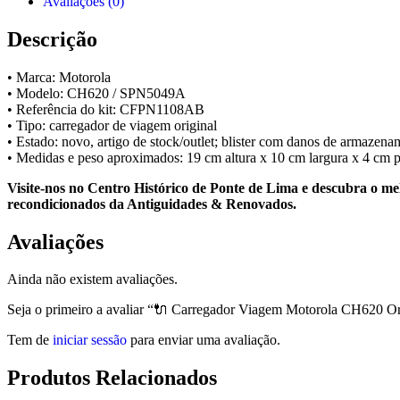
Avaliações (0)
Motorola
CH620
Descrição
Original
—
Novo
• Marca: Motorola
/
• Modelo: CH620 / SPN5049A
Stock
• Referência do kit: CFPN1108AB
Outlet
• Tipo: carregador de viagem original
• Estado: novo, artigo de stock/outlet; blister com danos de armazen
• Medidas e peso aproximados: 19 cm altura x 10 cm largura x 4 cm p
Visite-nos no Centro Histórico de Ponte de Lima e descubra o mel
recondicionados da Antiguidades & Renovados.
Avaliações
Ainda não existem avaliações.
Seja o primeiro a avaliar “🔌 Carregador Viagem Motorola CH620 Or
Tem de
iniciar sessão
para enviar uma avaliação.
Produtos Relacionados