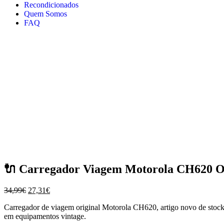
Recondicionados
Quem Somos
FAQ
🔌 Carregador Viagem Motorola CH620 Or
O
O
34,99
€
27,31
€
preço
preço
Carregador de viagem original Motorola CH620, artigo novo de stock/o
original
atual
em equipamentos vintage.
era:
é: