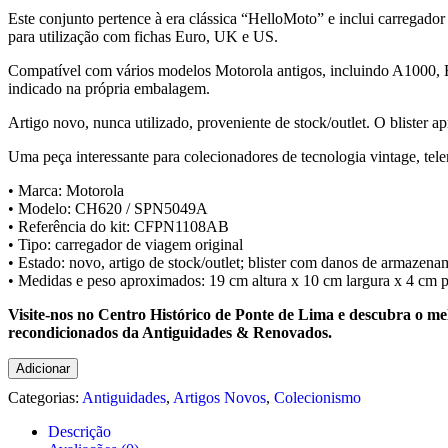
34,99€.
27,31€.
Este conjunto pertence à era clássica “HelloMoto” e inclui carrega
para utilização com fichas Euro, UK e US.
Compatível com vários modelos Motorola antigos, incluindo A100
indicado na própria embalagem.
Artigo novo, nunca utilizado, proveniente de stock/outlet. O blister 
Uma peça interessante para colecionadores de tecnologia vintage, te
• Marca: Motorola
• Modelo: CH620 / SPN5049A
• Referência do kit: CFPN1108AB
• Tipo: carregador de viagem original
• Estado: novo, artigo de stock/outlet; blister com danos de armazen
• Medidas e peso aproximados: 19 cm altura x 10 cm largura x 4 cm p
Visite-nos no Centro Histórico de Ponte de Lima e descubra o mel
recondicionados da Antiguidades & Renovados.
Quantidade
Adicionar
de
Categorias:
Antiguidades
,
Artigos Novos
,
Colecionismo
🔌
Carregador
Descrição
Viagem