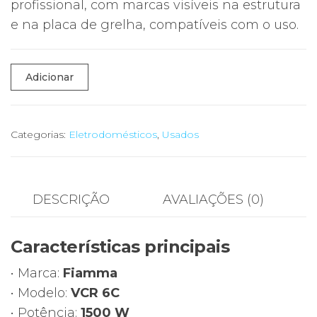
profissional, com marcas visíveis na estrutura
e na placa de grelha, compatíveis com o uso.
Quantidade
Adicionar
de
🔥
Grelhador
Categorias:
Eletrodomésticos
,
Usados
Elétrico
Profissional
FIAMMA
DESCRIÇÃO
AVALIAÇÕES (0)
VCR
6C
Características principais
–
1500W
• Marca:
Fiamma
|
• Modelo:
VCR 6C
Placa
• Potência:
1500 W