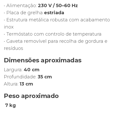
Estriada
• Alimentação:
230 V / 50–60 Hz
• Placa de grelha
estriada
• Estrutura metálica robusta com acabamento
inox
• Termóstato com controlo de temperatura
• Gaveta removível para recolha de gordura e
resíduos
Dimensões aproximadas
Largura:
40 cm
Profundidade:
35 cm
Altura:
13 cm
Peso aproximado
7 kg