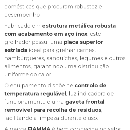
187,00€.
167,37€.
domésticas que procuram robustez e
desempenho.
Fabricado em
estrutura metálica robusta
com acabamento em aço inox
, este
grelhador possui uma
placa superior
estriada
ideal para grelhar carnes,
hambúrgueres, sanduíches, legumes e outros
alimentos, garantindo uma distribuição
uniforme do calor.
O equipamento dispõe de
controlo de
temperatura regulável
, luz indicadora de
funcionamento e uma
gaveta frontal
removível para recolha de resíduos
,
facilitando a limpeza durante o uso.
A marca
FIAMMA
é bem conhecida no setor