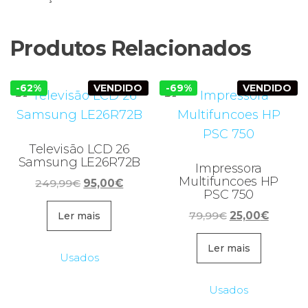
Produtos Relacionados
-62%
VENDIDO
-69%
VENDIDO
Televisão LCD 26
Samsung LE26R72B
Impressora
Multifuncoes HP
O
O
249,99
€
95,00
€
PSC 750
preço
preço
O
O
original
atual
79,99
€
25,00
€
Ler mais
preço
preço
era:
é:
original
atual
Ler mais
249,99€.
95,00€.
Usados
era:
é:
79,99€.
25,00€
Usados