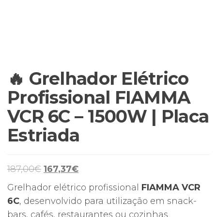
🔥 Grelhador Elétrico
Profissional FIAMMA
VCR 6C – 1500W | Placa
Estriada
O
O
187,00
€
167,37
€
preço
preço
Grelhador elétrico profissional
FIAMMA VCR
original
atual
6C
, desenvolvido para utilização em snack-
era:
é:
bars, cafés, restaurantes ou cozinhas