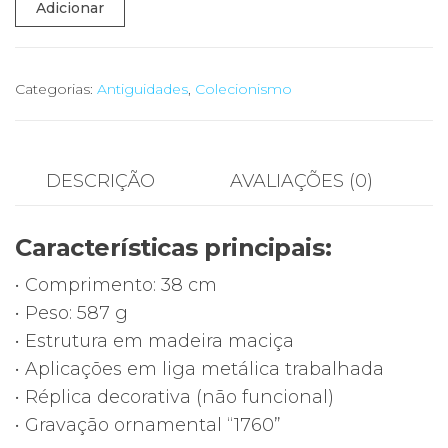
Quantidade
Adicionar
de
🔥
Pistola
Categorias:
Antiguidades
,
Colecionismo
Decorativa
Estilo
Séc.
DESCRIÇÃO
AVALIAÇÕES (0)
XVIII
–
Características principais:
Réplica
Ornamental
• Comprimento: 38 cm
“1760”
• Peso: 587 g
–
• Estrutura em madeira maciça
38
• Aplicações em liga metálica trabalhada
cm
• Réplica decorativa (não funcional)
–
• Gravação ornamental “1760”