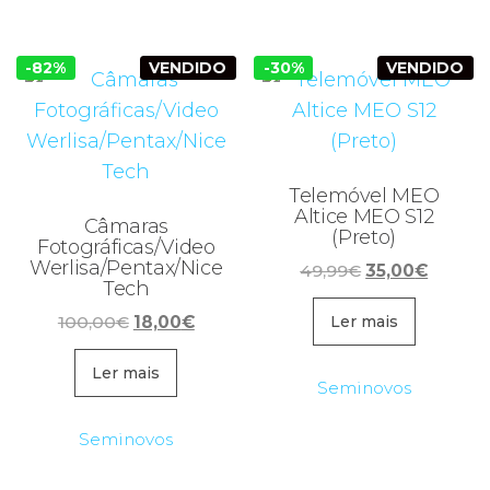
-82%
VENDIDO
-30%
VENDIDO
Telemóvel MEO
Altice MEO S12
Câmaras
(Preto)
Fotográficas/Video
Werlisa/Pentax/Nice
O
O
49,99
€
35,00
€
Tech
preço
preço
O
O
100,00
€
18,00
€
original
atual
Ler mais
preço
preço
era:
é:
original
atual
Ler mais
49,99€.
35,00€
Seminovos
era:
é:
100,00€.
18,00€.
Seminovos