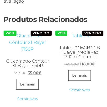
avaliação.
Produtos Relacionados
-50%
VENDIDO
-21%
VENDIDO
Tablet 10″ 16GB 2GB
Huawei MediaPad
T3 10 c/ Garantia
Glucometro Contour
O
O
149,99
€
118,00
€
Xt Bayer 7150P
preço
preço
O
O
69,99
€
35,00
€
original
atual
Ler mais
preço
preço
era:
é:
original
atual
Ler mais
149,99€.
118,00
Seminovos
era:
é:
69,99€.
35,00€.
Seminovos