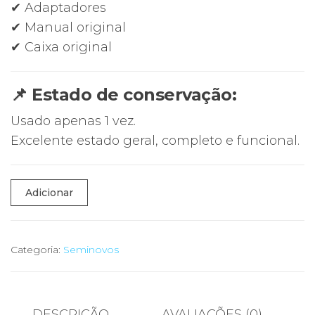
✔ Adaptadores
✔ Manual original
✔ Caixa original
📌 Estado de conservação:
Usado apenas 1 vez.
Excelente estado geral, completo e funcional.
Quantidade
Adicionar
de
🔧
Powerfix
Categoria:
Seminovos
Profi
–
Desentupidor
DESCRIÇÃO
AVALIAÇÕES (0)