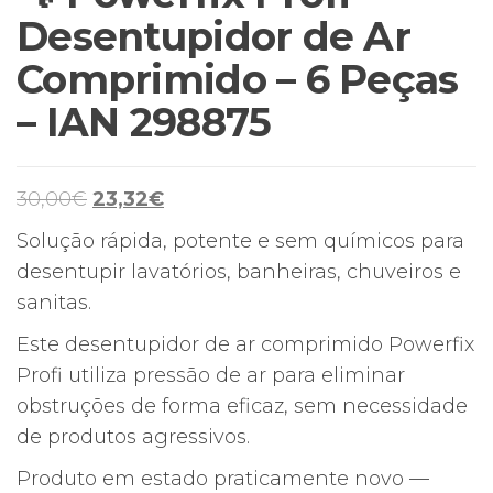
Desentupidor de Ar
Comprimido – 6 Peças
– IAN 298875
O
O
30,00
€
23,32
€
preço
preço
Solução rápida, potente e sem químicos para
original
atual
desentupir lavatórios, banheiras, chuveiros e
era:
é:
sanitas.
30,00€.
23,32€.
Este desentupidor de ar comprimido Powerfix
Profi utiliza pressão de ar para eliminar
obstruções de forma eficaz, sem necessidade
de produtos agressivos.
Produto em estado praticamente novo —