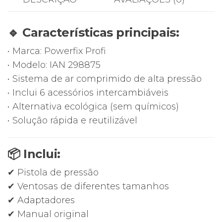
de
Ar
🔹 Características principais:
Comprimido
–
• Marca: Powerfix Profi
6
• Modelo: IAN 298875
Peças
• Sistema de ar comprimido de alta pressão
–
• Inclui 6 acessórios intercambiáveis
IAN
• Alternativa ecológica (sem químicos)
298875
• Solução rápida e reutilizável
📦 Inclui:
✔ Pistola de pressão
✔ Ventosas de diferentes tamanhos
✔ Adaptadores
✔ Manual original