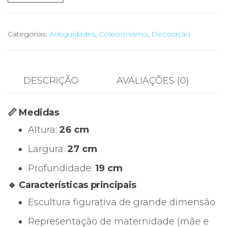
de
🕊️
Escultura
Categorias:
Antiguidades
,
Colecionismo
,
Decoração
Decorativa
Mãe
a
DESCRIÇÃO
AVALIAÇÕES (0)
Amamentar
–
📏 Medidas
Figura
Altura:
26 cm
Feminina
com
Largura:
27 cm
Criança
Profundidade:
19 cm
🔹 Características principais
Escultura figurativa de grande dimensão
Representação de maternidade (mãe e