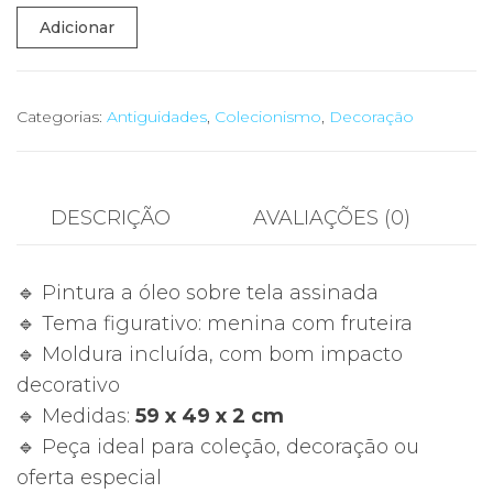
Quantidade
Adicionar
de
🖼️
Pintura
Categorias:
Antiguidades
,
Colecionismo
,
Decoração
a
Óleo
sobre
DESCRIÇÃO
AVALIAÇÕES (0)
Tela
“Menina
🔹 Pintura a óleo sobre tela assinada
com
🔹 Tema figurativo: menina com fruteira
Fruteira”
🔹 Moldura incluída, com bom impacto
Assinada
decorativo
Van
🔹 Medidas:
59 x 49 x 2 cm
Cleef
🔹 Peça ideal para coleção, decoração ou
oferta especial