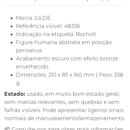
GILDE
48336
Marca: GILDE
–
Referência visível: 48336
Bocholt
Indicação na etiqueta: Bocholt
|
Figura humana abstrata em posição
21
pensativa
cm
Acabamento escuro com efeito bronze
envelhecido
Dimensões: 210 x 85 x 160 mm | Peso: 338
g
Estado:
usado, em muito bom estado geral,
sem marcas relevantes, sem quebras e sem
falhas visíveis. Pode apresentar ligeiros sinais
normais de manuseamento/armazenamento.
📦 Consulte-nos para obter mais informações.