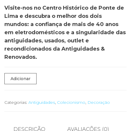
Visite-nos no Centro Histórico de Ponte de
Lima e descubra o melhor dos dois
mundos: a confiança de mais de 40 anos
em eletrodomésticos e a singularidade das
antiguidades, usados, outlet e
recondicionados da Antiguidades &
Renovados.
Quantidade
Adicionar
de
🗿
Escultura
Categorias:
Antiguidades
,
Colecionismo
,
Decoração
Decorativa
Figura
Pensativa
DESCRIÇÃO
AVALIAÇÕES (0)