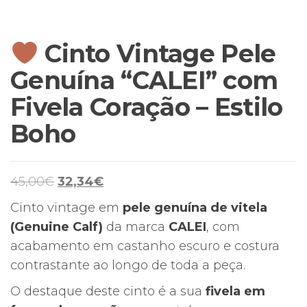
Cinto Vintage Pele
Genuína “CALEI” com
Fivela Coração – Estilo
Boho
O
O
45,00
€
32,34
€
preço
preço
Cinto vintage em
pele genuína de vitela
original
atual
(Genuine Calf)
da marca
CALEI
, com
era:
é:
acabamento em castanho escuro e costura
45,00€.
32,34€.
contrastante ao longo de toda a peça.
O destaque deste cinto é a sua
fivela em