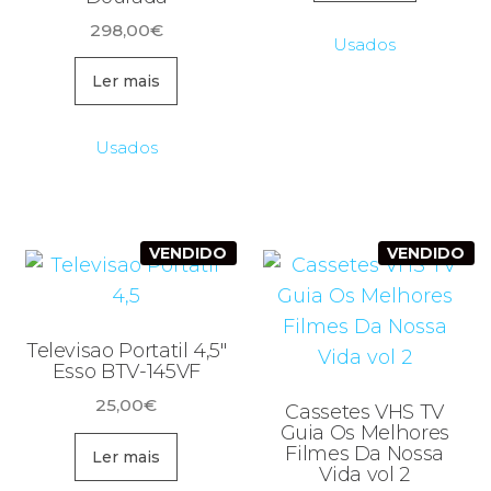
era:
é:
298,00
€
249,99€.
49,00
Usados
Ler mais
Usados
VENDIDO
VENDIDO
Televisao Portatil 4,5″
Esso BTV-145VF
25,00
€
Cassetes VHS TV
Guia Os Melhores
Filmes Da Nossa
Ler mais
Vida vol 2