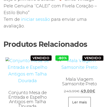
Pele Genuína “CALEI” com Fivela Coração –
Estilo Boho”
Tem de
iniciar sessão
para enviar uma
avaliação.
Produtos Relacionados
VENDIDO
-80%
VENDIDO
Mala Viagem
Samsonite Preto
O
O
249,99
€
49,00
€
Conjunto Mesa de
preço
preço
Entrada e Espelho
Antigos em Talha
original
atual
Ler mais
Dourada