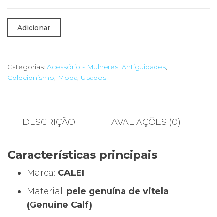
Quantidade
Adicionar
de
Cinto
Categorias:
Acessório - Mulheres
,
Antiguidades
,
Colecionismo
,
Moda
,
Usados
Vintage
Pele
Genuína
“CALEI”
DESCRIÇÃO
AVALIAÇÕES (0)
com
Fivela
Características principais
Coração
Marca:
CALEI
–
Estilo
Material:
pele genuína de vitela
Boho
(Genuine Calf)