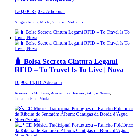
O
O
120,00
€
87,07
€
Adicionar
preço
preço
original
atual
Artigos Novos
,
Moda
,
Sapatos - Mulheres
era:
é:
120,00€.
87,07€.
🧳 Bolsa Secreta Cintura Legami
RFID – To Travel Is To Live | Nova
O
O
19,99
€
14,11
€
Adicionar
preço
preço
original
atual
Acessório - Mulheres
,
Acessórios - Homens
,
Artigos Novos
,
era:
é:
Colecionismo
,
Moda
19,99€.
14,11€.