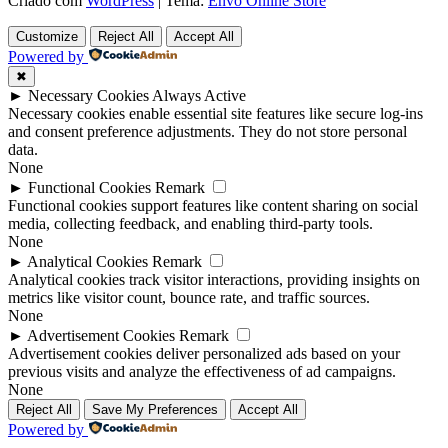
Criado com
WordPress
|
Tema:
Envo Online Store
Customize
Reject All
Accept All
Powered by
✖
►
Necessary Cookies
Always Active
Necessary cookies enable essential site features like secure log-ins
and consent preference adjustments. They do not store personal
data.
None
►
Functional Cookies
Remark
Functional cookies support features like content sharing on social
media, collecting feedback, and enabling third-party tools.
None
►
Analytical Cookies
Remark
Analytical cookies track visitor interactions, providing insights on
metrics like visitor count, bounce rate, and traffic sources.
None
►
Advertisement Cookies
Remark
Advertisement cookies deliver personalized ads based on your
previous visits and analyze the effectiveness of ad campaigns.
None
Reject All
Save My Preferences
Accept All
Powered by