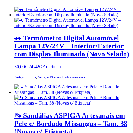
🚗 Termómetro Digital Automóvel
Lampa 12V/24V – Interior/Exterior
com Display Iluminado (Novo Selado)
O
O
30,00
€
24,42
€
Adicionar
preço
preço
original
atual
Antiguidades
,
Artigos Novos
,
Colecionismo
era:
é:
30,00€.
24,42€.
👡 Sandálias ASPIGA Artesanais em
Pele c/ Bordado Missangas – Tam. 38
(Novas c/ Etiqueta)