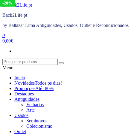
-30%
-19%
-27%
-29%
-28%
Saltar
para
Back2Life.pt
o
conteúdo
by Baltazar Lima Antiguidades, Usados, Outlet e Recondicionados
0
0,00€
Menu
Inicio
Novidades
Todos os dias!
Promoções
Até -80%
Destaques
Antiguidades
Velharias
Arte
Usados
Seminovos
Colecionismo
Outlet