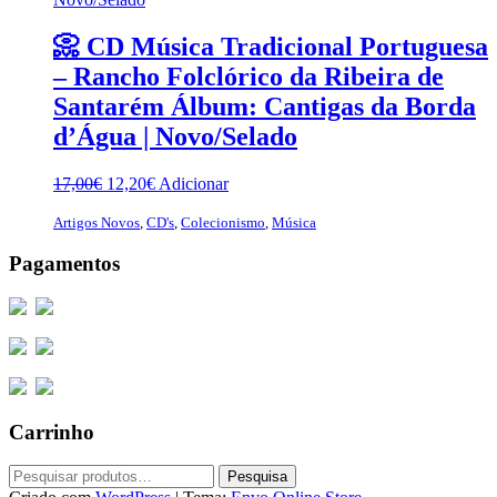
📀 CD Música Tradicional Portuguesa
– Rancho Folclórico da Ribeira de
Santarém Álbum: Cantigas da Borda
d’Água | Novo/Selado
O
O
17,00
€
12,20
€
Adicionar
preço
preço
original
atual
Artigos Novos
,
CD's
,
Colecionismo
,
Música
era:
é:
Pagamentos
17,00€.
12,20€.
Carrinho
Pesquisar
Pesquisa
por: