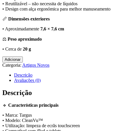
• Reutilizável – não necessita de líquidos
• Design com alça ergonómica para melhor manuseamento
📏
Dimensões exteriores
• Aproximadamente
7,6 × 7,6 cm
⚖
Peso aproximado
• Cerca de
20 g
Quantidade
Adicionar
de
Categoria:
Artigos Novos
🧼
Pad
Descrição
Limpeza
Avaliações (0)
Targus
CleanVu
Descrição
para
iPad
🔹
Características principais
e
Tablets
• Marca: Targus
Touchscreen
• Modelo: CleanVu™
–
• Utilização: limpeza de ecrãs touchscreen
Novo
• Compatível com iPad e tablets