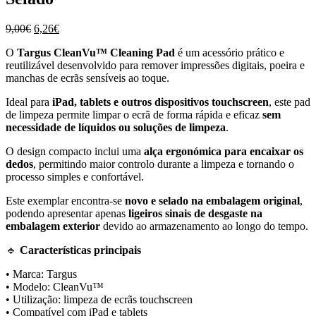
O
O
9,00
€
6,26
€
preço
preço
O
Targus
CleanVu™ Cleaning Pad
é um acessório prático e
original
atual
reutilizável desenvolvido para remover impressões digitais, poeira e
era:
é:
manchas de ecrãs sensíveis ao toque.
9,00€.
6,26€.
Ideal para
iPad, tablets e outros dispositivos touchscreen
, este pad
de limpeza permite limpar o ecrã de forma rápida e eficaz
sem
necessidade de líquidos ou soluções de limpeza
.
O design compacto inclui uma
alça ergonómica para encaixar os
dedos
, permitindo maior controlo durante a limpeza e tornando o
processo simples e confortável.
Este exemplar encontra-se
novo e selado na embalagem original
,
podendo apresentar apenas
ligeiros sinais de desgaste na
embalagem exterior
devido ao armazenamento ao longo do tempo.
🔹
Características principais
• Marca: Targus
• Modelo: CleanVu™
• Utilização: limpeza de ecrãs touchscreen
• Compatível com iPad e tablets