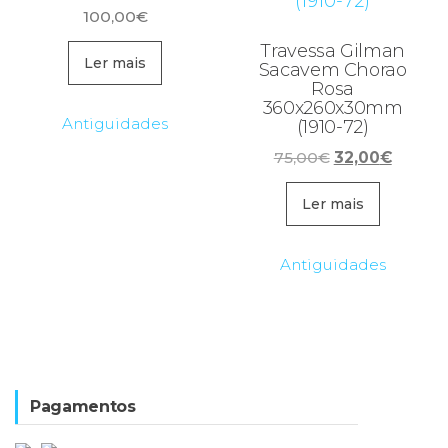
100,00
€
Travessa Gilman
Ler mais
Sacavem Chorao
Rosa
360x260x30mm
Antiguidades
(1910-72)
O
O
75,00
€
32,00
€
preço
preço
original
atual
Ler mais
era:
é:
75,00€.
32,00€
Antiguidades
Pagamentos