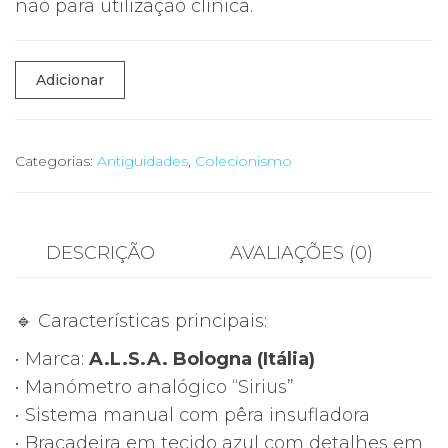
não para utilização clínica.
Quantidade
Adicionar
de
🩺
Esfigmomanómetro
Categorias:
Antiguidades
,
Colecionismo
Vintage
A.L.S.A.
Bologna
DESCRIÇÃO
AVALIAÇÕES (0)
“Sirius”
–
🔹 Características principais:
Instrumento
Médico
• Marca:
A.L.S.A. Bologna (Itália)
Italiano
• Manómetro analógico “Sirius”
• Sistema manual com pêra insufladora
• Braçadeira em tecido azul com detalhes em