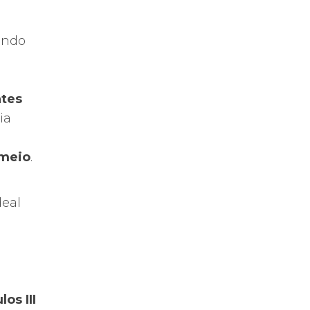
ando
ntes
ia
 meio
.
deal
los III