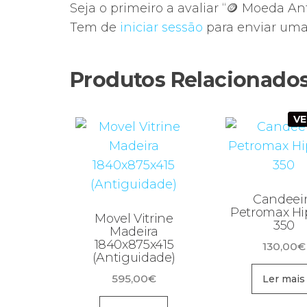
Seja o primeiro a avaliar “🪙 Moeda An
Tem de
iniciar sessão
para enviar uma 
Produtos Relacionado
V
Candeei
Petromax Hip
Movel Vitrine
350
Madeira
1840x875x415
130,00
€
(Antiguidade)
595,00
€
Ler mais