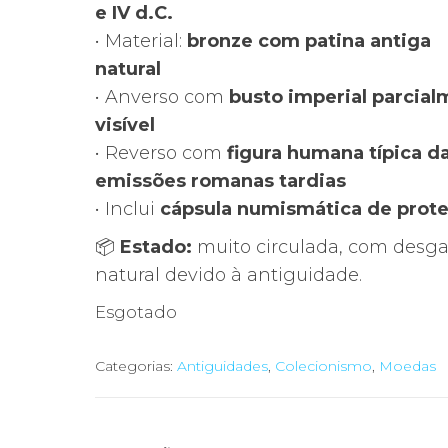
e IV d.C.
• Material:
bronze com patina antiga
natural
• Anverso com
busto imperial parcia
visível
• Reverso com
figura humana típica d
emissões romanas tardias
• Inclui
cápsula numismática de prot
📦
Estado:
muito circulada, com desga
natural devido à antiguidade.
Esgotado
Categorias:
Antiguidades
,
Colecionismo
,
Moedas