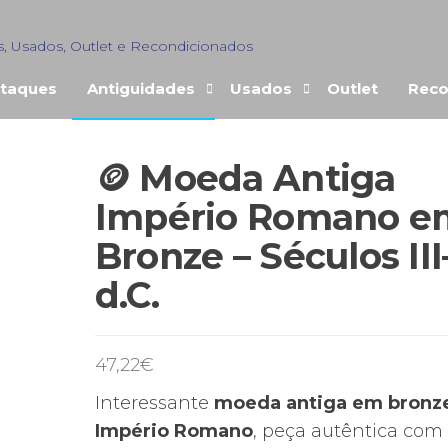
s, Usados, Outlet e Recondicionados
taques
Antiguidades
Usados
Outlet
Reco
🪙 Moeda Antiga
ENDIDO
Império Romano e
Bronze – Séculos III
d.C.
47,22
€
Interessante
moeda antiga em bronz
Império Romano
, peça autêntica com