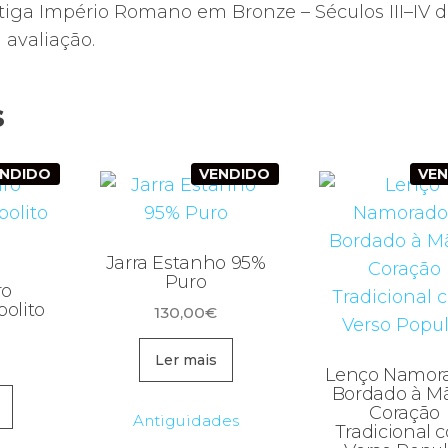
tiga Império Romano em Bronze – Séculos III–IV d.
avaliação.
s
ENDIDO
VENDIDO
VE
Jarra Estanho 95%
Puro
ro
olito
130,00
€
Ler mais
Lenço Namor
Bordado à M
Coração
Antiguidades
Tradicional 