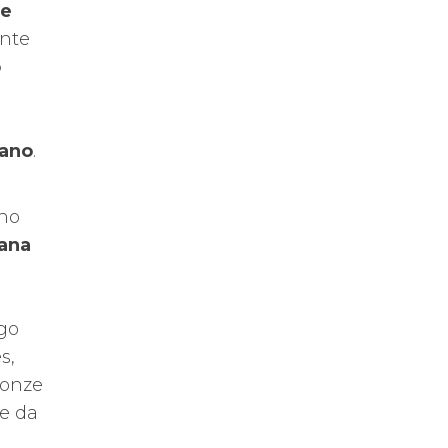
de
nte
o
iano
.
 no
ana
ngo
s,
ronze
e da