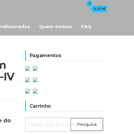
0
0,00€
ndicionados
Quem Somos
FAQ
Pagamentos
m
–IV
Carrinho
e do
Pesquisar
Pesquisa
por: