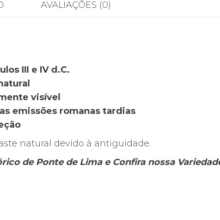
O
AVALIAÇÕES (0)
ulos III e IV d.C.
natural
mente visível
das emissões romanas tardias
teção
ste natural devido à antiguidade.
tórico de Ponte de Lima e Confira nossa Varieda