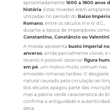
aproximadamente
1600 a 1800 anos 
história
. Estas moedas eram amplame
utilizadas no período do
Baixo Impéri
Romano
, entre os séculos III e IV d.C.,
durante a época de imperadores como
Constantino, Constâncio ou Valentin
A moeda apresenta
busto imperial no
anverso
, ainda parcialmente visível, e
reverso é possível observar
figura hum
em pé
, um motivo muito comum nas
emissões romanas tardias. O desgaste
natural causado pela circulação ao lo
dos séculos apagou parte das inscriçõe
mas a patina verde característica do b
confirma a antiguidade e autenticidad
peça.