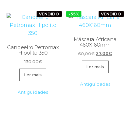
VENDIDO
-55%
VENDIDO
Máscara Africana
460X160mm
Candeeiro Petromax
Hipolito 350
O
O
60,00
€
27,00
€
preço
preço
130,00
€
original
atual
Ler mais
era:
é:
Ler mais
60,00€.
27,00€
Antiguidades
Antiguidades