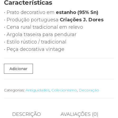
Características
• Prato decorativo em
estanho (95% Sn)
• Produção portuguesa
Criações J. Dores
• Cena rural tradicional em relevo
• Argola traseira para pendurar
• Estilo rústico / tradicional
• Peça decorativa vintage
Quantidade
Adicionar
de
🪵
Prato
Categorias:
Antiguidades
,
Colecionismo
,
Decoração
Decorativo
Estanho
–
DESCRIÇÃO
AVALIAÇÕES (0)