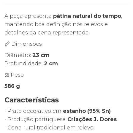
Cena
Rural
A peça apresenta
pátina natural do tempo
,
Portuguesa
mantendo boa definição nos relevos e
–
detalhes da cena representada.
Criações
J.
📏 Dimensões
Dores
Diâmetro:
23 cm
Profundidade:
2 cm
⚖️ Peso
586 g
Características
• Prato decorativo em
estanho (95% Sn)
• Produção portuguesa
Criações J. Dores
• Cena rural tradicional em relevo