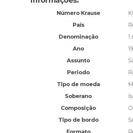
Informações:
Número Krause
K
País
R
Denominação
1
Ano
1
Assunto
S
Periodo
R
Tipo de moeda
M
Soberano
Is
Composição
O
Tipo de bordo
S
Formato
R