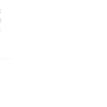
€
€
€