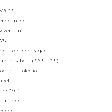
M# 919
eino Unido
 sovereign
978
ão Jorge com dragão
ainha Isabel II (1968 – 1981)
oeda de coleção
abel II
uro 0.917
errilhado
edonda