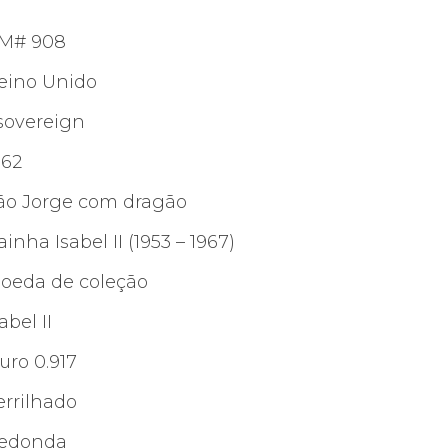
M# 908
eino Unido
 sovereign
962
ão Jorge com dragão
ainha Isabel II (1953 – 1967)
oeda de coleção
abel II
uro 0.917
errilhado
edonda