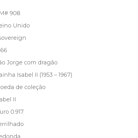
M# 908
eino Unido
 sovereign
966
ão Jorge com dragão
ainha Isabel II (1953 – 1967)
oeda de coleção
abel II
uro 0.917
errilhado
edonda