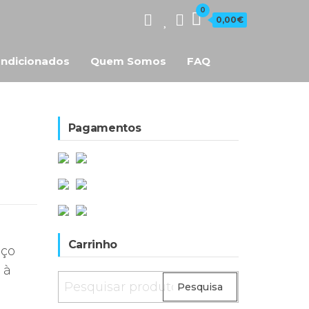
0
0,00€
ndicionados
Quem Somos
FAQ
Pagamentos
Carrinho
eço
 à
Pesquisar
Pesquisa
por: