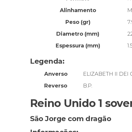
Alinhamento
M
Peso (gr)
7
Diametro (mm)
2
Espessura (mm)
1.
Legenda:
Anverso
ELIZABETH II DEI
Reverso
B.P.
Reino Unido 1 sove
São Jorge com dragão