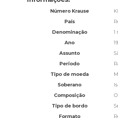
Número Krause
K
País
R
Denominação
1
Ano
1
Assunto
S
Periodo
R
Tipo de moeda
M
Soberano
Is
Composição
O
Tipo de bordo
S
Formato
R