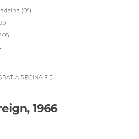
edalha (0°)
.99
2.05
5
 GRATIA REGINA F D
reign, 1966