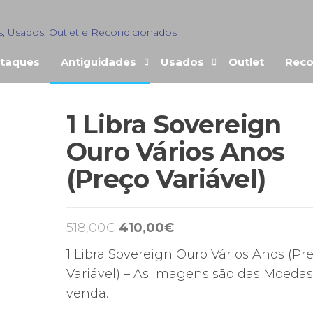
s, Usados, Outlet e Recondicionados
taques
Antiguidades
Usados
Outlet
Reco
1 Libra Sovereign
ENDIDO
Ouro Vários Anos
(Preço Variável)
O
O
518,00
€
410,00
€
preço
preço
1 Libra Sovereign Ouro Vários Anos (Pr
original
atual
Variável) – As imagens são das Moedas
era:
é:
venda.
518,00€.
410,00€.