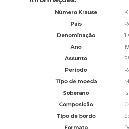
Número Krause
K
País
R
Denominação
1
Ano
1
Assunto
S
Periodo
R
Tipo de moeda
M
Soberano
Is
Composição
O
Tipo de bordo
S
Formato
R