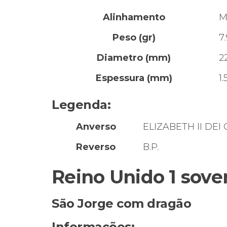
Alinhamento
M
Peso (gr)
7
Diametro (mm)
2
Espessura (mm)
1.
Legenda:
Anverso
ELIZABETH II DEI
Reverso
B.P.
Reino Unido 1 sove
São Jorge com dragão
Informações: