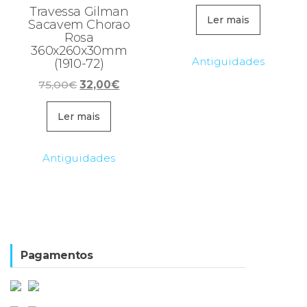
Travessa Gilman
Ler mais
Sacavem Chorao
Rosa
360x260x30mm
Antiguidades
(1910-72)
O
O
75,00
€
32,00
€
preço
preço
original
atual
Ler mais
era:
é:
75,00€.
32,00€.
Antiguidades
Pagamentos