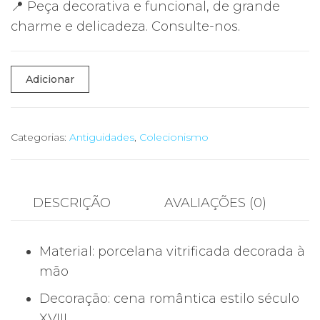
📍 Peça decorativa e funcional, de grande
charme e delicadeza. Consulte-nos.
Quantidade
Adicionar
de
Açucareiro
Antigo
Categorias:
Antiguidades
,
Colecionismo
Porcelana
c/
Dourado
DESCRIÇÃO
AVALIAÇÕES (0)
e
Cena
Material: porcelana vitrificada decorada à
Romântica
mão
–
15
Decoração: cena romântica estilo século
cm
XVIII