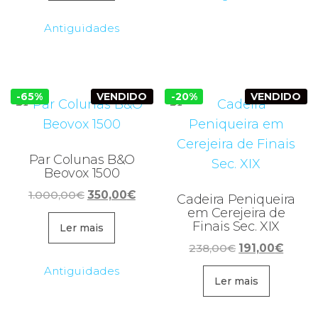
Antiguidades
-65%
VENDIDO
-20%
VENDIDO
Par Colunas B&O
Beovox 1500
O
O
1.000,00
€
350,00
€
Cadeira Peniqueira
preço
preço
em Cerejeira de
Finais Sec. XIX
original
atual
Ler mais
era:
é:
O
O
238,00
€
191,00
€
1.000,00€.
350,00€.
preço
preço
Antiguidades
original
atual
Ler mais
era:
é:
238,00€.
191,00