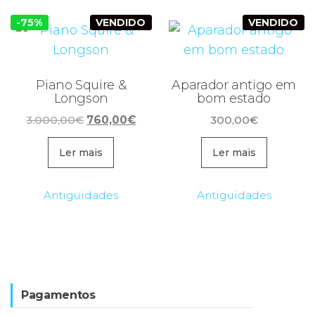
-75%
VENDIDO
VENDIDO
Piano Squire &
Aparador antigo em
Longson
bom estado
O
O
3.000,00
€
760,00
€
300,00
€
preço
preço
original
atual
Ler mais
Ler mais
era:
é:
3.000,00€.
760,00€.
Antiguidades
Antiguidades
Pagamentos